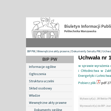
BIP PW
/
Wewnętrzne akty prawne
/
Dokumenty Senatu PW
/
Uchwa
Uchwała nr 1
BIP PW
w sprawie wyrażenia 
Informacje ogólne
i Chłodnictwa w Zak
Ogłoszenia
Energetyki i Lotnictwa
Struktura uczelni
Pobierz plik
pdf 27
Skład osobowy
Władze
Wytworzył(a): JM Rektor P
Wewnętrzne akty prawne
Wprowadził(a) do BIP: Jo
Dokumenty ogólne