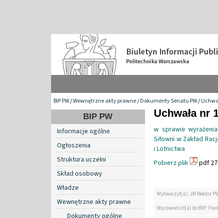
BIP PW
/
Wewnętrzne akty prawne
/
Dokumenty Senatu PW
/
Uchwa
Uchwała nr 1
BIP PW
w sprawie wyrażenia
Informacje ogólne
Siłowni w Zakład Rac
Ogłoszenia
i Lotnictwa
Struktura uczelni
Pobierz plik
pdf 27
Skład osobowy
Władze
Wytworzył(a): JM Rektor P
Wewnętrzne akty prawne
Wprowadził(a) do BIP: Paul
Dokumenty ogólne