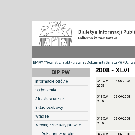
BIP PW
/
Wewnętrzne akty prawne
/
Dokumenty Senatu PW
/
Uchwa
2008 - XLVI
BIP PW
Informacje ogólne
350 XLVI
18-06-2008
2008
Ogłoszenia
349 XLVI
18-06-2008
Struktura uczelni
2008
Skład osobowy
Władze
348 XLVI
18-06-2008
2008
Wewnętrzne akty prawne
Dokumenty ogólne
347 XLVI
18-06-2008