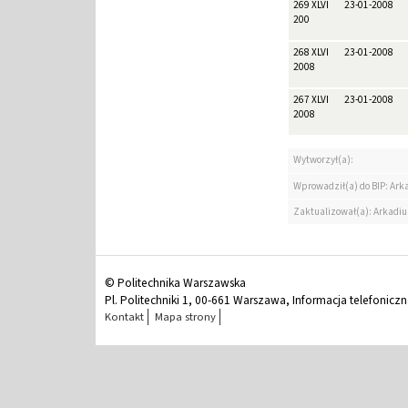
269 XLVI
23-01-2008
200
268 XLVI
23-01-2008
2008
267 XLVI
23-01-2008
2008
Wytworzył(a):
Wprowadził(a) do BIP: Ark
Zaktualizował(a): Arkadiu
© Politechnika Warszawska
Pl. Politechniki 1, 00-661 Warszawa, Informacja telefonicz
Kontakt
Mapa strony