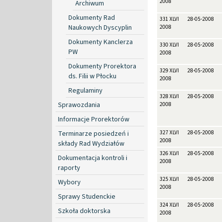
2008
Archiwum
Dokumenty Rad
331 XLVI
28-05-2008
Naukowych Dyscyplin
2008
Dokumenty Kanclerza
330 XLVI
28-05-2008
PW
2008
Dokumenty Prorektora
329 XLVI
28-05-2008
ds. Filii w Płocku
2008
Regulaminy
328 XLVI
28-05-2008
Sprawozdania
2008
Informacje Prorektorów
Terminarze posiedzeń i
327 XLVI
28-05-2008
2008
składy Rad Wydziałów
326 XLVI
28-05-2008
Dokumentacja kontroli i
2008
raporty
325 XLVI
28-05-2008
Wybory
2008
Sprawy Studenckie
324 XLVI
28-05-2008
Szkoła doktorska
2008