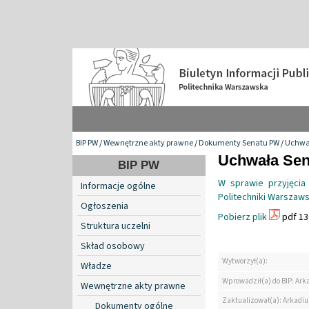
BIP PW
/
Wewnętrzne akty prawne
/
Dokumenty Senatu PW
/
Uchwa
Uchwała Sena
BIP PW
W sprawie przyjęcia
Informacje ogólne
Politechniki Warszaws
Ogłoszenia
Pobierz plik
pdf 13
Struktura uczelni
Skład osobowy
Wytworzył(a):
Władze
Wprowadził(a) do BIP: Ark
Wewnętrzne akty prawne
Zaktualizował(a): Arkadiu
Dokumenty ogólne