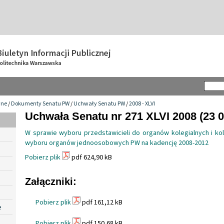
wne
/
Dokumenty Senatu PW
/
Uchwały Senatu PW
/
2008 - XLVI
Uchwała Senatu nr 271 XLVI 2008 (23 0
W sprawie wyboru przedstawicieli do organów kolegialnych i k
wyboru organów jednoosobowych PW na kadencję 2008-2012
Pobierz plik
pdf 624,90 kB
Załączniki:
Pobierz plik
pdf 161,12 kB
e
Pobierz plik
pdf 150,68 kB