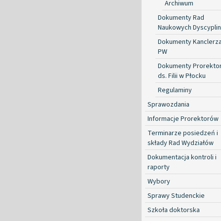
Archiwum
Dokumenty Rad
Naukowych Dyscyplin
Dokumenty Kanclerz
PW
Dokumenty Prorekto
ds. Filii w Płocku
Regulaminy
Sprawozdania
Informacje Prorektorów
Terminarze posiedzeń i
składy Rad Wydziałów
Dokumentacja kontroli i
raporty
Wybory
Sprawy Studenckie
Szkoła doktorska