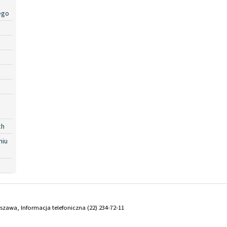
ego
ch
niu
arszawa, Informacja telefoniczna (22) 234-72-11