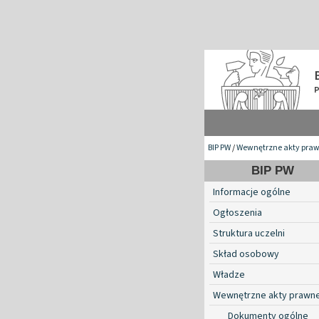
BIP PW
/
Wewnętrzne akty pra
BIP PW
Informacje ogólne
Ogłoszenia
Struktura uczelni
Skład osobowy
Władze
Wewnętrzne akty prawn
Dokumenty ogólne