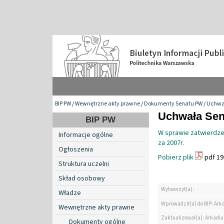
BIP PW
/
Wewnętrzne akty prawne
/
Dokumenty Senatu PW
/
Uchwa
Uchwała Sena
BIP PW
W sprawie zatwierdze
Informacje ogólne
za 2007r.
Ogłoszenia
Pobierz plik
pdf 19
Struktura uczelni
Skład osobowy
Wytworzył(a):
Władze
Wprowadził(a) do BIP: Ark
Wewnętrzne akty prawne
Zaktualizował(a): Arkadiu
Dokumenty ogólne