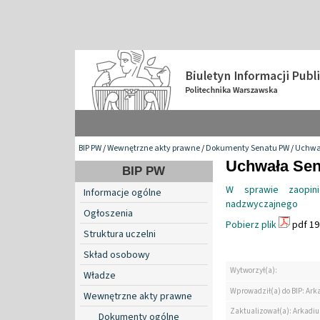
BIP PW
/
Wewnętrzne akty prawne
/
Dokumenty Senatu PW
/
Uchwa
Uchwała Sena
BIP PW
W sprawie zaopin
Informacje ogólne
nadzwyczajnego
Ogłoszenia
Pobierz plik
pdf 19
Struktura uczelni
Skład osobowy
Wytworzył(a):
Władze
Wprowadził(a) do BIP: Ark
Wewnętrzne akty prawne
Zaktualizował(a): Arkadiu
Dokumenty ogólne