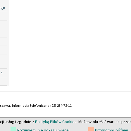
ego
ch
arszawa, Informacja telefoniczna (22) 234-72-11
cji usług i zgodnie z
Polityką Plików Cookies
. Możesz określić warunki prz
Rozumiem, nie pokazuj więcej
Przypomnij później