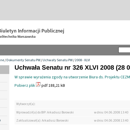
wne
/
Dokumenty Senatu PW
/
Uchwały Senatu PW
/
2008 - XLVI
Uchwała Senatu nr 326 XLVI 2008 (28 0
W sprawie wyrażenia zgody na utworzenie Biura ds. Projektu CEZ
Pobierz plik
pdf 188,21 kB
Wytworzył(a):
Wprowadził(a) do BIP: Arkadiusz Borowski
w dniu: 04.06.2008 13:40
e
Zaktualizował(a): Arkadiusz Borowski
w dniu: 04.06.2008 13:40