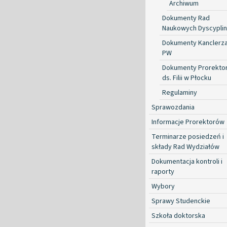
Archiwum
Dokumenty Rad
Naukowych Dyscyplin
Dokumenty Kanclerz
PW
Dokumenty Prorekto
ds. Filii w Płocku
Regulaminy
Sprawozdania
Informacje Prorektorów
Terminarze posiedzeń i
składy Rad Wydziałów
Dokumentacja kontroli i
raporty
Wybory
Sprawy Studenckie
Szkoła doktorska