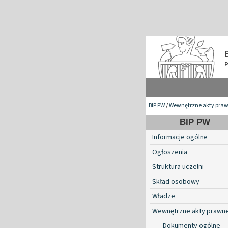
BIP PW
/
Wewnętrzne akty pra
BIP PW
Informacje ogólne
Ogłoszenia
Struktura uczelni
Skład osobowy
Władze
Wewnętrzne akty prawn
Dokumenty ogólne