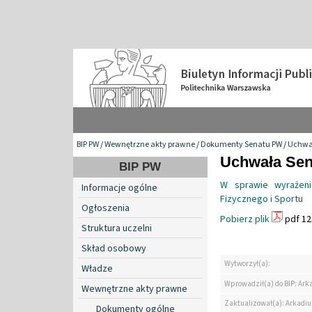
BIP PW
/
Wewnętrzne akty prawne
/
Dokumenty Senatu PW
/
Uchwa
Uchwała Sena
BIP PW
W sprawie wyrażeni
Informacje ogólne
Fizycznego i Sportu
Ogłoszenia
Pobierz plik
pdf 12
Struktura uczelni
Skład osobowy
Wytworzył(a):
Władze
Wprowadził(a) do BIP: Ark
Wewnętrzne akty prawne
Zaktualizował(a): Arkadiu
Dokumenty ogólne