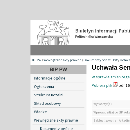
BIP PW
/
Wewnętrzne akty prawne
/
Dokumenty Senatu PW
/
Uchwa
Uchwała Sena
BIP PW
W sprawie zmian organ
Informacje ogólne
Pobierz plik
pdf 16
Ogłoszenia
Struktura uczelni
Skład osobowy
Wytworzył(a):
Władze
Wprowadził(a) do BIP: Ark
Wewnętrzne akty prawne
Zaktualizował(a): Arkadiu
Dokumenty ogólne