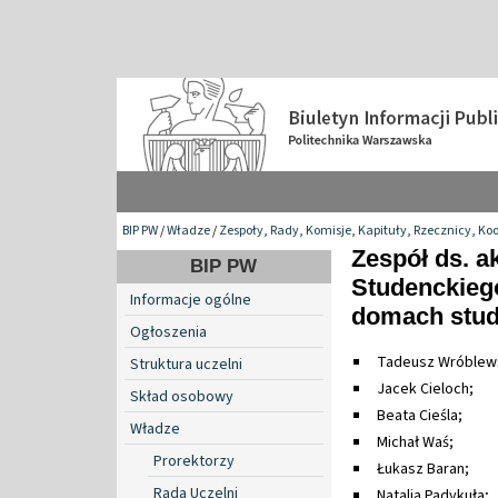
BIP PW
/
Władze
/
Zespoły, Rady, Komisje, Kapituły, Rzecznicy, Ko
Zespół ds. a
BIP PW
Studenckieg
Informacje ogólne
domach stu
Ogłoszenia
Tadeusz Wróblews
Struktura uczelni
Jacek Cieloch;
Skład osobowy
Beata Cieśla;
Władze
Michał Waś;
Prorektorzy
Łukasz Baran;
Rada Uczelni
Natalia Padykuła;