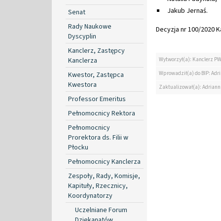
Jakub Jernaś.
Senat
Rady Naukowe
Decyzja nr 100/2020 Ka
Dyscyplin
Kanclerz, Zastępcy
Kanclerza
Wytworzył(a): Kanclerz P
Wprowadził(a) do BIP: Ad
Kwestor, Zastępca
Kwestora
Zaktualizował(a): Adrian
Professor Emeritus
Pełnomocnicy Rektora
Pełnomocnicy
Prorektora ds. Filii w
Płocku
Pełnomocnicy Kanclerza
Zespoły, Rady, Komisje,
Kapituły, Rzecznicy,
Koordynatorzy
Uczelniane Forum
Dziekanatów