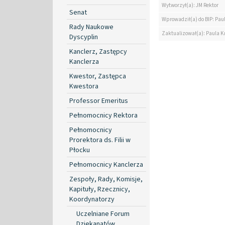
Wytworzył(a): JM Rektor
Senat
Wprowadził(a) do BIP: Pau
Rady Naukowe
Zaktualizował(a): Paula K
Dyscyplin
Kanclerz, Zastępcy
Kanclerza
Kwestor, Zastępca
Kwestora
Professor Emeritus
Pełnomocnicy Rektora
Pełnomocnicy
Prorektora ds. Filii w
Płocku
Pełnomocnicy Kanclerza
Zespoły, Rady, Komisje,
Kapituły, Rzecznicy,
Koordynatorzy
Uczelniane Forum
Dziekanatów