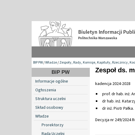
BIP PW
/
Władze
/
Zespoły, Rady, Komisje, Kapituły, Rzecznicy, Ko
Zespoł ds. 
BIP PW
Informacje ogólne
kadencja 2024-2028
Ogłoszenia
prof. dr hab. inż.
Struktura uczelni
dr hab. inż. Katar
Skład osobowy
dr inż. Piotr Pałka.
Władze
Decyzja nr 249/2024 Re
Prorektorzy
Rada Uczelni