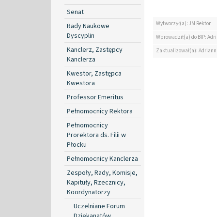
Senat
Wytworzył(a): JM Rektor
Rady Naukowe
Dyscyplin
Wprowadził(a) do BIP: Ad
Kanclerz, Zastępcy
Zaktualizował(a): Adrian
Kanclerza
Kwestor, Zastępca
Kwestora
Professor Emeritus
Pełnomocnicy Rektora
Pełnomocnicy
Prorektora ds. Filii w
Płocku
Pełnomocnicy Kanclerza
Zespoły, Rady, Komisje,
Kapituły, Rzecznicy,
Koordynatorzy
Uczelniane Forum
Dziekanatów