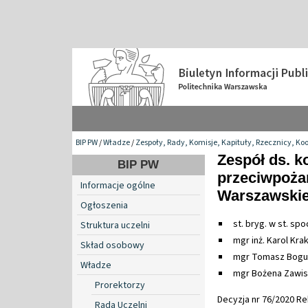
BIP PW
/
Władze
/
Zespoły, Rady, Komisje, Kapituły, Rzecznicy, Ko
Zespół ds. k
BIP PW
przeciwpożar
Informacje ogólne
Warszawskie
Ogłoszenia
st. bryg. w st. sp
Struktura uczelni
mgr inż. Karol Kra
Skład osobowy
mgr Tomasz Bogu
Władze
mgr Bożena Zawis
Prorektorzy
Decyzja nr 76/2020 Rek
Rada Uczelni