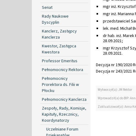
mgr inż. Krzysztof
Senat
mgr inż. Marianna 
Rady Naukowe
przedstawiciel S
Dyscyplin
lek. med. Michał 
Kanclerz, Zastępcy
dr hab. inż. Marek
Kanclerza
28.09.2021;
Kwestor, Zastępca
mgr Krzysztof Szy
Kwestora
28.09.2021.
Professor Emeritus
Decyzja nr 190/2020 Re
Pełnomocnicy Rektora
Decyzja nr 243/2021 Re
Pełnomocnicy
Prorektora ds. Filii w
Wytworzył(a): JM Rektor
Płocku
Wprowadził(a) do BIP: Ann
Pełnomocnicy Kanclerza
Zaktualizował(a): Anna K
Zespoły, Rady, Komisje,
Kapituły, Rzecznicy,
Koordynatorzy
Uczelniane Forum
Dziekanatów