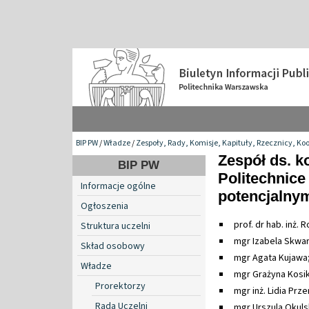
BIP PW
/
Władze
/
Zespoły, Rady, Komisje, Kapituły, Rzecznicy, Ko
Zespół ds. k
BIP PW
Politechnice
Informacje ogólne
potencjalny
Ogłoszenia
prof. dr hab. inż.
Struktura uczelni
mgr Izabela Skwar
Skład osobowy
mgr Agata Kujawa
Władze
mgr Grażyna Kosi
Prorektorzy
mgr inż. Lidia Prz
Rada Uczelni
mgr Urszula Okul