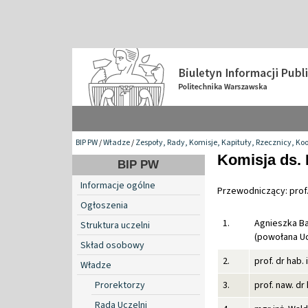
BIP PW
/
Władze
/
Zespoły, Rady, Komisje, Kapituły, Rzecznicy, Ko
Komisja ds.
BIP PW
Informacje ogólne
Przewodniczący: prof. 
Ogłoszenia
1.
Agnieszka B
Struktura uczelni
(powołana Uc
Skład osobowy
2.
prof. dr hab.
Władze
Prorektorzy
3.
prof. naw. dr
Rada Uczelni