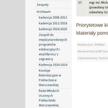
27.
mgr inż. Mich
Zespoły
(powołany Uc
Archiwum
odwołany Uch
kadencja 2008-2012
kadencja 2012-2016
Priorytetowe ki
kadencja 2016-2020
Materiały pom
Zespół ds.
międzynarodowych
programów
Wytworzył(a): JM Rektor
edukacyjnych i
Wprowadził(a) do BIP: Ark
współpracy z
Zaktualizował(a): Paula Kr
zagranicą
Kadencja 2020-2024
Komisje
Rekrutacyjne w
Politechnice
Warszawskiej
Rada Młodych
Uczonych
Politechniki
Warszawskiej