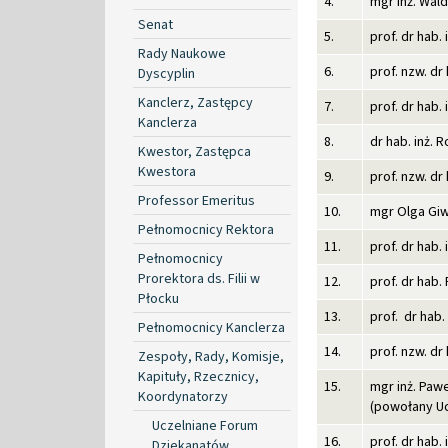
4.
mgr inż.
Senat
5.
prof. dr hab
Rady Naukowe
6.
prof. nzw. dr
Dyscyplin
Kanclerz, Zastępcy
7.
prof. dr 
Kanclerza
8.
dr hab. in
Kwestor, Zastępca
Kwestora
9.
prof. nzw. dr
Professor Emeritus
10.
mgr O
Pełnomocnicy Rektora
11.
prof. dr hab
Pełnomocnicy
Prorektora ds. Filii w
12.
prof. dr h
Płocku
13.
prof. dr hab.
Pełnomocnicy Kanclerza
14.
prof. nzw. 
Zespoły, Rady, Komisje,
Kapituły, Rzecznicy,
15.
mgr inż. Paw
Koordynatorzy
(powołany Uc
Uczelniane Forum
16.
prof. dr ha
Dziekanatów