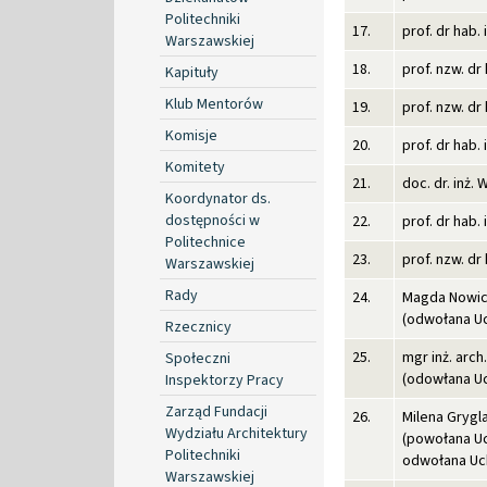
Politechniki
17.
prof. dr ha
Warszawskiej
18.
prof. nzw. dr
Kapituły
Klub Mentorów
19.
prof. nzw. dr
Komisje
20.
prof. dr hab.
Komitety
21.
doc. dr. inż
Koordynator ds.
dostępności w
22.
prof. dr hab.
Politechnice
23.
prof. nzw. 
Warszawskiej
Rady
24.
Magda Nowi
(odwołana Uc
Rzecznicy
25.
mgr inż. arc
Społeczni
(odowłana Uc
Inspektorzy Pracy
Zarząd Fundacji
26.
Milena Grygl
Wydziału Architektury
(powołana Uc
Politechniki
odwołana Uch
Warszawskiej