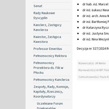
dr hab. inż. Marce
Senat
dr inż. Łukasz Neu
Rady Naukowe
dr inż. arch. Anna
Dyscyplin
dr inż. Bartłomiej
Kanclerz, Zastępcy
dr Katarzyna Rysz
Kanclerza
dr inż. Justyna S
Kwestor, Zastępca
dr inż. Nina Wezyn
Kwestora
Decyzja nr 327/2024 Re
Professor Emeritus
Pełnomocnicy Rektora
Pełnomocnicy
Wytworzył(a): JM Rektor
Prorektora ds. Filii w
Wprowadził(a) do BIP: Pau
Płocku
Zaktualizował(a): Paula K
Pełnomocnicy Kanclerza
Zespoły, Rady, Komisje,
Kapituły, Rzecznicy,
Koordynatorzy
Uczelniane Forum
Dziekanatów