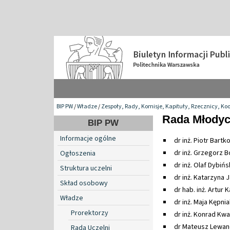
BIP PW
/
Władze
/
Zespoły, Rady, Komisje, Kapituły, Rzecznicy, Ko
Rada Młodyc
BIP PW
Informacje ogólne
dr inż. Piotr Bar
dr inż. Grzegorz B
Ogłoszenia
dr inż. Olaf Dybiń
Struktura uczelni
dr inż. Katarzyna 
Skład osobowy
dr hab. inż. Artur
Władze
dr inż. Maja Kępnia
Prorektorzy
dr inż. Konrad Kwa
dr Mateusz Lewand
Rada Uczelni