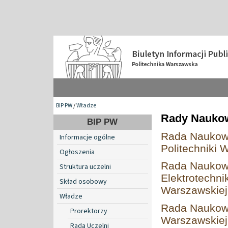
BIP PW
/
Władze
Rady Naukow
BIP PW
Rada Naukowa 
Informacje ogólne
Politechniki 
Ogłoszenia
Rada Naukowa
Struktura uczelni
Elektrotechni
Skład osobowy
Warszawskiej
Władze
Rada Naukowa
Prorektorzy
Warszawskiej
Rada Uczelni