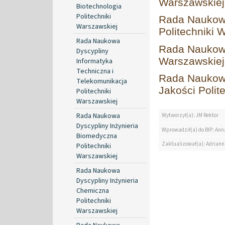
Warszawskiej
Biotechnologia
Politechniki
Rada Naukow
Warszawskiej
Politechniki 
Rada Naukowa
Rada Naukowa
Dyscypliny
Warszawskiej
Informatyka
Techniczna i
Rada Naukowa
Telekomunikacja
Jakości Polit
Politechniki
Warszawskiej
Rada Naukowa
Wytworzył(a): JM Rektor
Dyscypliny Inżynieria
Wprowadził(a) do BIP: Ann
Biomedyczna
Zaktualizował(a): Adrian
Politechniki
Warszawskiej
Rada Naukowa
Dyscypliny Inżynieria
Chemiczna
Politechniki
Warszawskiej