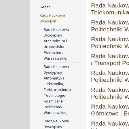
Rada Naukowa
Senat
Telekomunikac
Rady Naukowe
Dyscyplin
Rada Naukowa
Politechniki 
Rada Naukowa
Dyscypliny
Rada Naukowa
Architektura i
Politechniki 
Urbanistyka
Politechniki
Rada Naukowa
Warszawskiej
i Transport P
Rada Naukowa
Rada Naukowa
Dyscypliny
Automatyka,
Politechniki 
Elektronika,
Rada Naukowa
Elektrotechnika i
Technologie
Politechniki 
Kosmiczne
Rada Naukowa
Politechniki
Warszawskiej
Górnictwo i E
Rada Naukowa
Rada Naukowa
Dyscypliny