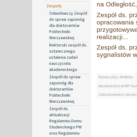
na Odległość,
Zespoły
Odwoławczy Zespół
Zespół ds. pr
do spraw zapomóg
opracowania s
dla doktorantów
przygotowywa
Politechniki
realizacji...
Warszawskiej
Rektorski zespół ds.
Zespół ds. pr
ostatecznego
sygnalistów w
ustalenia zadań
nauczyciela
akademickiego
Zespół do spraw
Wytworzył(a): JM Rektor
zapomóg dla
Wprowadził(a) do BIP: Paul
doktorantów
Zaktualizował(a): Adrian
Politechniki
Warszawskiej
Zespół ds.
aktualizacji
Regulaminu Domu
Studenckiego PW
oraz Regulaminu