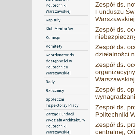
Zespół ds. n
Politechniki
Funduszu Świ
Warszawskiej
Warszawskiej
Kapituły
Klub Mentorów
Zespół ds. o
niebezpieczn
Komisje
Komitety
Zespół ds. oc
działalności 
Koordynator ds.
dostępności w
Zespół ds. o
Politechnice
organizacyjnyc
Warszawskiej
Warszawskiej
Rady
Zespół ds. o
Rzecznicy
wynagradzan
Społeczni
Inspektorzy Pracy
Zespoł ds. p
Politechniki 
Zarząd Fundacji
Wydziału Architektury
Zespół ds. pr
Politechniki
centralnej, O
Warszawskiej