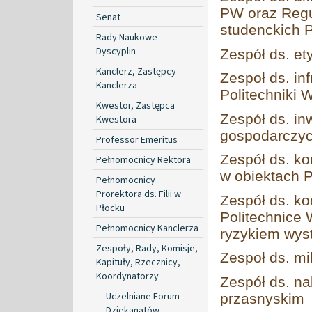
PW oraz Reg
Senat
studenckich
Rady Naukowe
Dyscyplin
Zespół ds. et
Kanclerz, Zastępcy
Zespoł ds. in
Kanclerza
Politechniki 
Kwestor, Zastępca
Zespół ds. in
Kwestora
gospodarczyc
Professor Emeritus
Zespół ds. ko
Pełnomocnicy Rektora
w obiektach P
Pełnomocnicy
Prorektora ds. Filii w
Zespół ds. ko
Płocku
Politechnice
Pełnomocnicy Kanclerza
ryzykiem wys
Zespoły, Rady, Komisje,
Zespoł ds. m
Kapituły, Rzecznicy,
Koordynatorzy
Zespół ds. na
Uczelniane Forum
przasnyskim
Dziekanatów