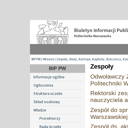
BIP PW
/
Władze
/
Zespoły, Rady, Komisje, Kapituły, Rzecznicy, Ko
Zespoły
BIP PW
Odwoławczy Z
Informacje ogólne
Politechniki 
Ogłoszenia
Rektorski zes
Struktura uczelni
nauczyciela 
Skład osobowy
Zespół do spr
Władze
Warszawskiej
Prorektorzy
Zespół ds. a
Rada Uczelni