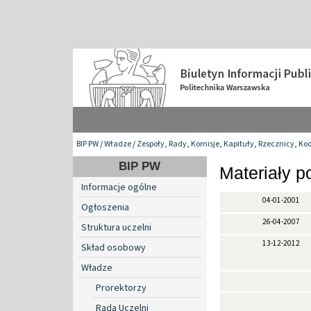
BIP PW
/
Władze
/
Zespoły, Rady, Komisje, Kapituły, Rzecznicy, Ko
BIP PW
Materiały 
Informacje ogólne
04-01-2001
Ogłoszenia
26-04-2007
Struktura uczelni
13-12-2012
Skład osobowy
Władze
Prorektorzy
Rada Uczelni