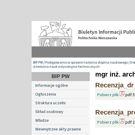
BIP PW
/
Postępowania w sprawie nadania stopnia naukowego
/
Do
dziedzina nauk inżynieryjno-technicznych
mgr inż. ar
BIP PW
Recenzja_dr
Informacje ogólne
Ogłoszenia
Pobierz plik
pdf 5
Struktura uczelni
Recenzja_pr
Skład osobowy
Władze
Pobierz plik
pdf 2
Wewnętrzne akty prawne