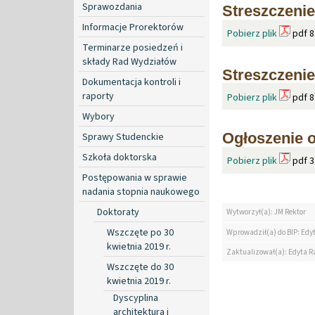
Sprawozdania
Streszczenie
Informacje Prorektorów
Pobierz plik
pdf 8
Terminarze posiedzeń i
składy Rad Wydziałów
Streszczeni
Dokumentacja kontroli i
raporty
Pobierz plik
pdf 8
Wybory
Ogłoszenie o
Sprawy Studenckie
Szkoła doktorska
Pobierz plik
pdf 3
Postępowania w sprawie
nadania stopnia naukowego
Doktoraty
Wytworzył(a): JM Rektor
Wszczęte po 30
Wprowadził(a) do BIP: Edy
kwietnia 2019 r.
Zaktualizował(a): Edyta R
Wszczęte do 30
kwietnia 2019 r.
Dyscyplina
architektura i