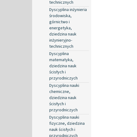
technicznych
Dyscyplina inżynieria
środowiska,
górnictwo i
energetyka,
dziedzina nauk
inżynieryjno-
technicznych
Dyscyplina
matematyka,
dziedzina nauk
ścisłych i
przyrodniczych
Dyscyplina nauki
chemiczne,
dziedzina nauk
ścisłych i
przyrodniczych
Dyscyplina nauki
fizyczne, dziedzina
nauk ścisłych i
przyrodniczych