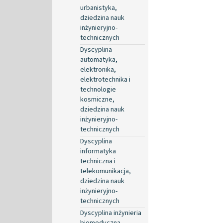
urbanistyka,
dziedzina nauk
inżynieryjno-
technicznych
Dyscyplina
automatyka,
elektronika,
elektrotechnika i
technologie
kosmiczne,
dziedzina nauk
inżynieryjno-
technicznych
Dyscyplina
informatyka
techniczna i
telekomunikacja,
dziedzina nauk
inżynieryjno-
technicznych
Dyscyplina inżynieria
biomedyczna,