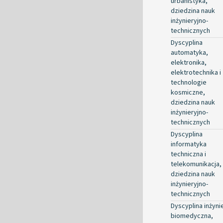
urbanistyka,
dziedzina nauk
inżynieryjno-
technicznych
Dyscyplina
automatyka,
elektronika,
elektrotechnika i
technologie
kosmiczne,
dziedzina nauk
inżynieryjno-
technicznych
Dyscyplina
informatyka
techniczna i
telekomunikacja,
dziedzina nauk
inżynieryjno-
technicznych
Dyscyplina inżyni
biomedyczna,