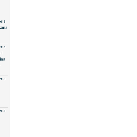
eria
zina
-
eria
 i
ina
-
eria
eria