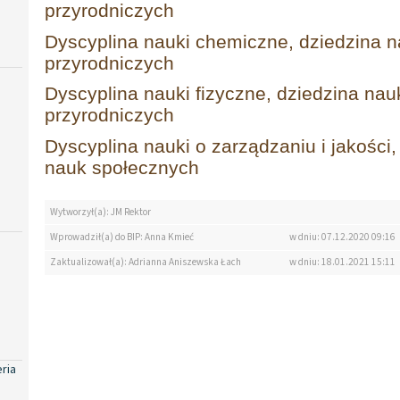
przyrodniczych
Dyscyplina nauki chemiczne, dziedzina na
przyrodniczych
Dyscyplina nauki fizyczne, dziedzina nauk
przyrodniczych
Dyscyplina nauki o zarządzaniu i jakości,
nauk społecznych
Wytworzył(a): JM Rektor
Wprowadził(a) do BIP: Anna Kmieć
w dniu: 07.12.2020 09:16
Zaktualizował(a): Adrianna Aniszewska Łach
w dniu: 18.01.2021 15:11
eria