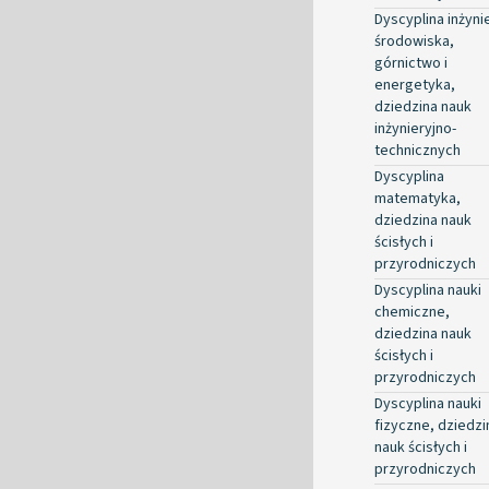
Dyscyplina inżyni
środowiska,
górnictwo i
energetyka,
dziedzina nauk
inżynieryjno-
technicznych
Dyscyplina
matematyka,
dziedzina nauk
ścisłych i
przyrodniczych
Dyscyplina nauki
chemiczne,
dziedzina nauk
ścisłych i
przyrodniczych
Dyscyplina nauki
fizyczne, dziedzi
nauk ścisłych i
przyrodniczych