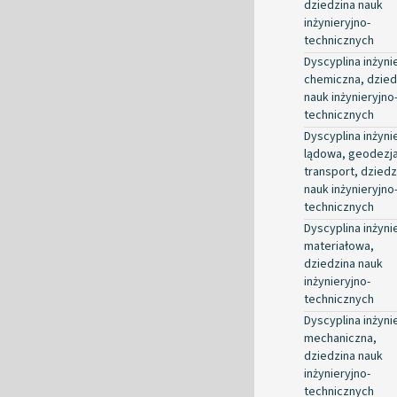
dziedzina nauk
inżynieryjno-
technicznych
Dyscyplina inżyni
chemiczna, dzied
nauk inżynieryjno
technicznych
Dyscyplina inżyni
lądowa, geodezja
transport, dziedz
nauk inżynieryjno
technicznych
Dyscyplina inżyni
materiałowa,
dziedzina nauk
inżynieryjno-
technicznych
Dyscyplina inżyni
mechaniczna,
dziedzina nauk
inżynieryjno-
technicznych