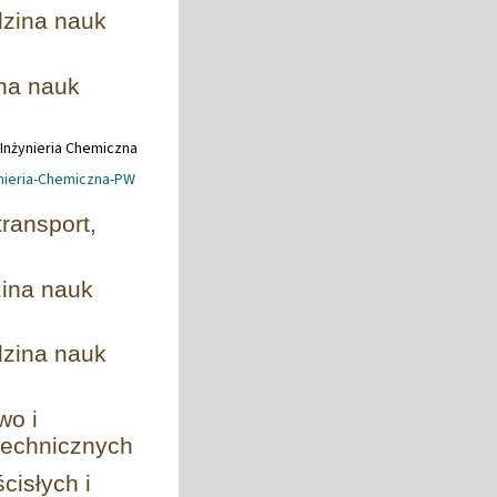
dzina nauk
ina nauk
 Inżynieria Chemiczna
ynieria-Chemiczna-PW
transport,
h
zina nauk
dzina nauk
wo i
-technicznych
cisłych i