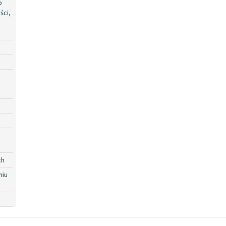
o
ści,
ch
niu