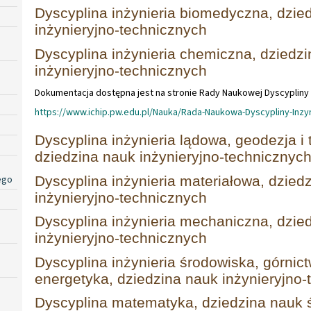
Dyscyplina inżynieria biomedyczna, dzie
inżynieryjno-technicznych
Dyscyplina inżynieria chemiczna, dziedz
inżynieryjno-technicznych
Dokumentacja dostępna jest na stronie Rady Naukowej Dyscypliny
https://www.ichip.pw.edu.pl/Nauka/Rada-Naukowa-Dyscypliny-Inz
Dyscyplina inżynieria lądowa, geodezja i 
dziedzina nauk inżynieryjno-technicznyc
ego
Dyscyplina inżynieria materiałowa, dzied
inżynieryjno-technicznych
Dyscyplina inżynieria mechaniczna, dzie
inżynieryjno-technicznych
Dyscyplina inżynieria środowiska, górnict
energetyka, dziedzina nauk inżynieryjno
Dyscyplina matematyka, dziedzina nauk ś