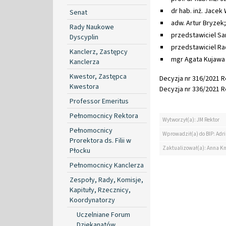
dr hab. inż. Jacek 
Senat
adw. Artur Bryzek;
Rady Naukowe
przedstawiciel S
Dyscyplin
przedstawiciel R
Kanclerz, Zastępcy
mgr Agata Kujawa 
Kanclerza
Kwestor, Zastępca
Decyzja nr 316/2021 Re
Kwestora
Decyzja nr 336/2021 Re
Professor Emeritus
Pełnomocnicy Rektora
Wytworzył(a): JM Rektor
Pełnomocnicy
Wprowadził(a) do BIP: Ad
Prorektora ds. Filii w
Zaktualizował(a): Anna K
Płocku
Pełnomocnicy Kanclerza
Zespoły, Rady, Komisje,
Kapituły, Rzecznicy,
Koordynatorzy
Uczelniane Forum
Dziekanatów