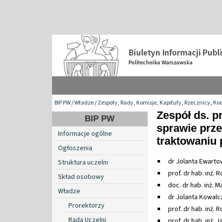
BIP PW
/
Władze
/
Zespoły, Rady, Komisje, Kapituły, Rzecznicy, Ko
Zespół ds. p
BIP PW
sprawie prz
Informacje ogólne
traktowaniu
Ogłoszenia
dr Jolanta Ewarto
Struktura uczelni
prof. dr hab. inż. 
Skład osobowy
doc. dr hab. inż. M
Władze
dr Jolanta Kowalc
Prorektorzy
prof. dr hab. inż.
Rada Uczelni
prof. dr hab. inż. 