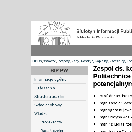
BIP PW
/
Władze
/
Zespoły, Rady, Komisje, Kapituły, Rzecznicy, Ko
Zespół ds. k
BIP PW
Politechnice
Informacje ogólne
potencjalny
Ogłoszenia
prof. dr hab. inż.
Struktura uczelni
mgr Izabela Skwar
Skład osobowy
mgr Agata Kujawa
Władze
mgr Grażyna Kosi
Prorektorzy
mgr inż. Lidia Prz
Rada Uczelni
mgr Urszula Okul