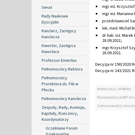
mgr inż. Krzysztof
Senat
mgr inż. Marianna 
Rady Naukowe
przedstawiciel S
Dyscyplin
lek. med. Michał 
Kanclerz, Zastępcy
dr hab. inż. Marek
Kanclerza
28.09.2021;
Kwestor, Zastępca
mgr Krzysztof Szy
Kwestora
28.09.2021.
Professor Emeritus
Decyzja nr 190/2020 Re
Pełnomocnicy Rektora
Decyzja nr 243/2021 Re
Pełnomocnicy
Prorektora ds. Filii w
Wytworzył(a): JM Rektor
Płocku
Wprowadził(a) do BIP: Ann
Pełnomocnicy Kanclerza
Zaktualizował(a): Anna K
Zespoły, Rady, Komisje,
Kapituły, Rzecznicy,
Koordynatorzy
Uczelniane Forum
Dziekanatów