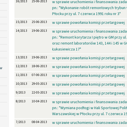
16/2013
25-06-2013
w sprawie uruchomienia i finansowania za
pn.: "Wykonanie robót remontowych trybun 
Płocku przy ul. 7 czerwca 1991 roku nr 3"
15/2013
25-06-2013
w sprawie powołania komisji przetargowej
14/2013
19-06-2013
w sprawie uruchomienia i finansowania za
pn.: "Remont korytarza I piętro w GM przy ul
oraz remont laboratoriów 143, 144 i 145 w GG
Łukasiewicza 17"
13/2013
19-06-2013
w sprawie powołania komisji przetargowej
12/2013
18-06-2013
w sprawie powołania komisji przetargowej
 w
11/2013
07-06-2013
w sprawie powołania komisji przetargowej
10/2013
29-05-2013
w sprawie powołania komisji przetargowej
9/2013
22-05-2013
w sprawie powołania komisji przetargowej
8/2013
10-04-2013
w sprawie uruchomienia i finansowania za
pn.: "Wymiana podłogi w Hali Sportowej Poli
Warszawskiej w Płocku przy ul. 7 czerwca 19
7/2013
08-04-2013
w sprawie uruchomienia i finansowania za