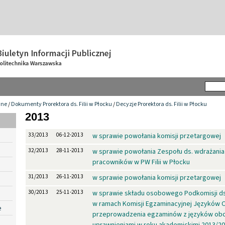
wne
/
Dokumenty Prorektora ds. Filii w Płocku
/
Decyzje Prorektora ds. Filii w Płocku
2013
33/2013
06-12-2013
w sprawie powołania komisji przetargowej
32/2013
28-11-2013
w sprawie powołania Zespołu ds. wdrażani
pracowników w PW Filii w Płocku
31/2013
26-11-2013
w sprawie powołania komisji przetargowej
30/2013
25-11-2013
w sprawie składu osobowego Podkomisji ds.
w ramach Komisji Egzaminacyjnej Języków
e
przeprowadzenia egzaminów z języków obc
uprawnieniami w roku akademickimi 2013/2