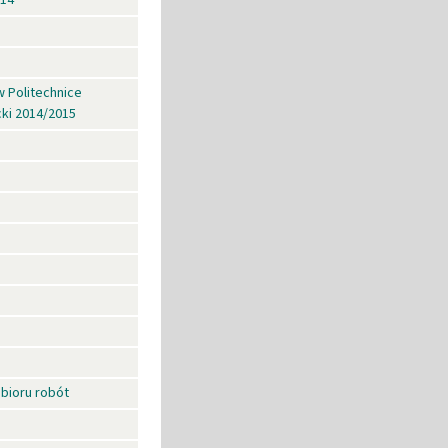
w Politechnice
cki 2014/2015
bioru robót