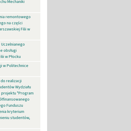
achu Mechaniki
dania remontowego
ego na części
rszawskiej Filii w
a Uczelnianego
e obsługi
lii w Płocku
i w Politechnice
do realizacji
tudentów Wydziału
z projektu "Program
półfinansowanego
iego Funduszu
enia kryterium
nieniu studentów,