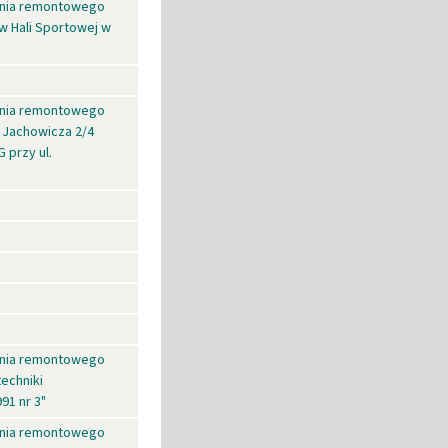
dania remontowego
w Hali Sportowej w
dania remontowego
. Jachowicza 2/4
 przy ul.
dania remontowego
techniki
91 nr 3"
dania remontowego