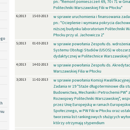
pn.: "Remont pomieszczeń 69, 70 i 71 w Gm
Politechniki Warszawskiej Filii w Płocku"
6/2013
15-03-2013
w sprawie uruchomienia i finansowania za
pn.: "Ocieplenie i wymiana pokrycia dachow
niższej budynku laboratorium Politechniki Wa
Płocku przy ul. Jachowicza 2"
ego
5/2013
01-03-2013
w sprawie powołania Zespołu ds. wdrożeni
Systemu Obsługi Studiów (USOS) w obszarz
dydaktycznej w Politechnice Warszawskiej Fi
4/2013
14-02-2013
w sprawie powołania Zespołu ds. Akredytacj
Warszawskiej Filia w Płocku
3/2013
11-02-2013
w sprawie powołania Komisji Kwalifikacyjnej 
Zadania nr 19 "Staże długoterminowe dla s
Budownictwa, Mechaniki i Petrochemii PW" 
Rozwojowy Politechniki Warszawskiej", ws
ch
przez Unię Europejską w ramach Europejsk
Społecznego, w PW Filii w Płocku oraz ustal
niu
tworzenia list rankingowych służących wyło
którzy otrzymają stypendium