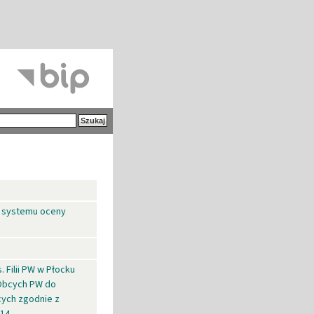
a systemu oceny
 Filii PW w Płocku
 Obcych PW do
ych zgodnie z
014