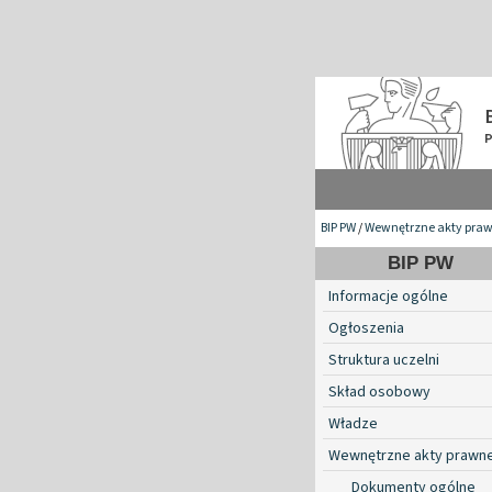
BIP PW
/
Wewnętrzne akty pra
BIP PW
Informacje ogólne
Ogłoszenia
Struktura uczelni
Skład osobowy
Władze
Wewnętrzne akty prawn
Dokumenty ogólne