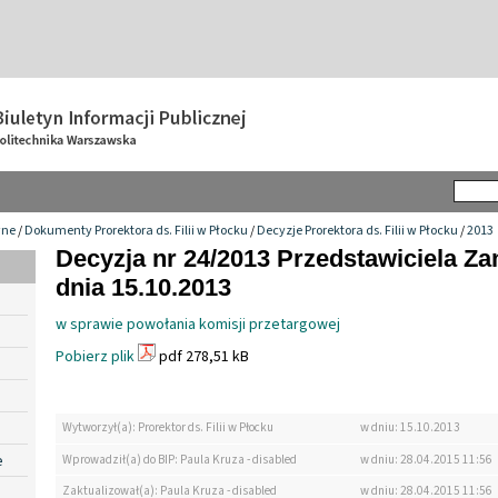
wne
/
Dokumenty Prorektora ds. Filii w Płocku
/
Decyzje Prorektora ds. Filii w Płocku
/
2013
Decyzja nr 24/2013 Przedstawiciela Z
dnia 15.10.2013
w sprawie powołania komisji przetargowej
Pobierz plik
pdf 278,51 kB
Wytworzył(a): Prorektor ds. Filii w Płocku
w dniu: 15.10.2013
e
Wprowadził(a) do BIP: Paula Kruza - disabled
w dniu: 28.04.2015 11:56
Zaktualizował(a): Paula Kruza - disabled
w dniu: 28.04.2015 11:56