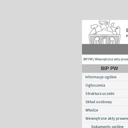
BIP PW
/
Wewnętrzne akty pra
BIP PW
Informacje ogólne
Ogłoszenia
Struktura uczelni
Skład osobowy
Władze
Wewnętrzne akty prawn
Dokumenty ogólne