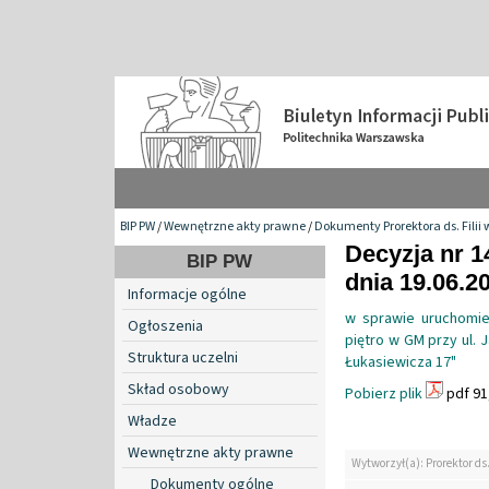
BIP PW
/
Wewnętrzne akty prawne
/
Dokumenty Prorektora ds. Filii 
Decyzja nr 14
BIP PW
dnia 19.06.2
Informacje ogólne
w sprawie uruchomie
Ogłoszenia
piętro w GM przy ul. 
Struktura uczelni
Łukasiewicza 17"
Skład osobowy
Pobierz plik
pdf 91
Władze
Wewnętrzne akty prawne
Wytworzył(a): Prorektor ds.
Dokumenty ogólne