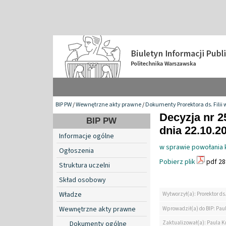
BIP PW
/
Wewnętrzne akty prawne
/
Dokumenty Prorektora ds. Filii 
Decyzja nr 2
BIP PW
dnia 22.10.2
Informacje ogólne
w sprawie powołania 
Ogłoszenia
Pobierz plik
pdf 28
Struktura uczelni
Skład osobowy
Władze
Wytworzył(a): Prorektor ds.
Wewnętrzne akty prawne
Wprowadził(a) do BIP: Paul
Zaktualizował(a): Paula Kr
Dokumenty ogólne