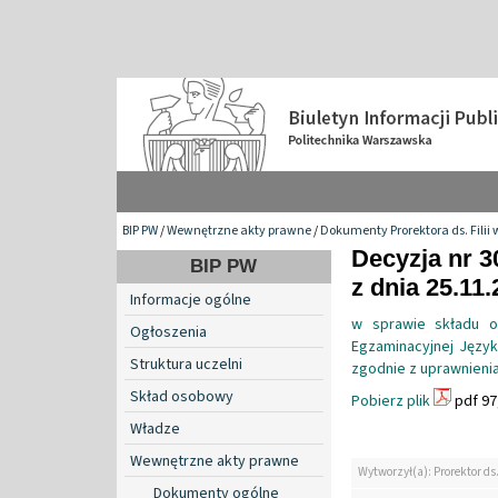
BIP PW
/
Wewnętrzne akty prawne
/
Dokumenty Prorektora ds. Filii 
Decyzja nr 3
BIP PW
z dnia 25.11
Informacje ogólne
w sprawie składu o
Ogłoszenia
Egzaminacyjnej Jęz
Struktura uczelni
zgodnie z uprawnieni
Skład osobowy
Pobierz plik
pdf 97
Władze
Wewnętrzne akty prawne
Wytworzył(a): Prorektor ds.
Dokumenty ogólne