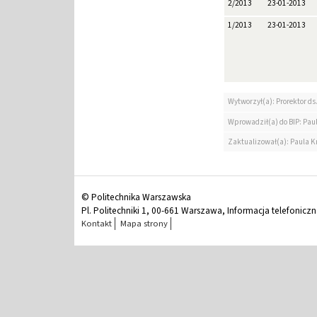
2/2013
23-01-2013
1/2013
23-01-2013
Wytworzył(a): Prorektor ds.
Wprowadził(a) do BIP: Paul
Zaktualizował(a): Paula Kr
© Politechnika Warszawska
Pl. Politechniki 1, 00-661 Warszawa, Informacja telefonicz
Kontakt
Mapa strony