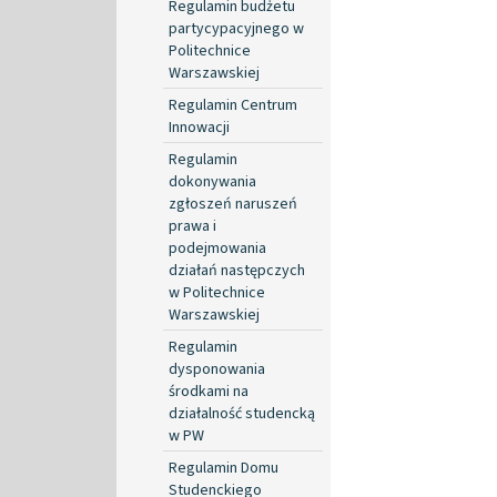
Regulamin budżetu
partycypacyjnego w
Politechnice
Warszawskiej
Regulamin Centrum
Innowacji
Regulamin
dokonywania
zgłoszeń naruszeń
prawa i
podejmowania
działań następczych
w Politechnice
Warszawskiej
Regulamin
dysponowania
środkami na
działalność studencką
w PW
Regulamin Domu
Studenckiego