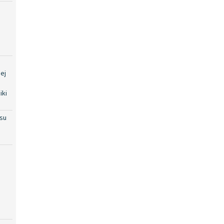
ej
iki
su