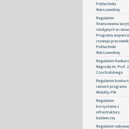
Politechniki
Warszawskiej
Regulamin
finansowania wizyt
studyjnych w rama
Programu wsparci
rozwoju pracowni
Politechniki
Warszawskiej
Regulamin Konkurs
Nagrodę im. Prof. 
Czochralskiego
Regulamin konkurs
ramach programu
Mobility PW
Regulamin
korzystania z
infrastruktury
badawczej
Regulamin nabywa