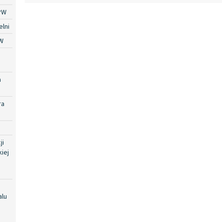
PW
lni
W
a
ra
ji
iej
alu