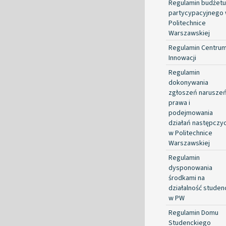
Regulamin budżetu
partycypacyjnego
Politechnice
Warszawskiej
Regulamin Centru
Innowacji
Regulamin
dokonywania
zgłoszeń narusze
prawa i
podejmowania
działań następczy
w Politechnice
Warszawskiej
Regulamin
dysponowania
środkami na
działalność studen
w PW
Regulamin Domu
Studenckiego