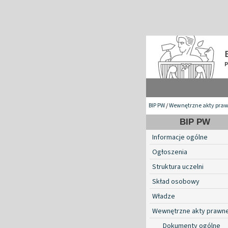
BIP PW
/
Wewnętrzne akty pra
BIP PW
Informacje ogólne
Ogłoszenia
Struktura uczelni
Skład osobowy
Władze
Wewnętrzne akty prawn
Dokumenty ogólne