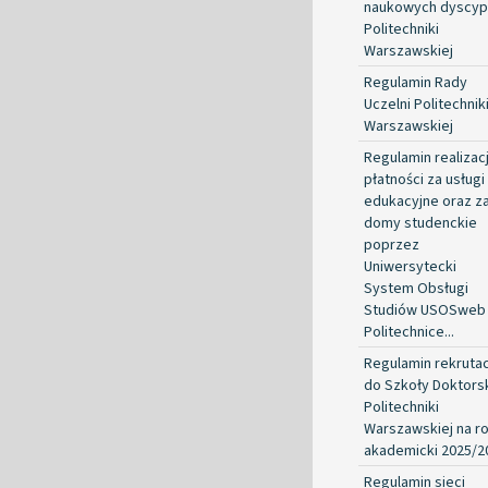
naukowych dyscypl
Politechniki
Warszawskiej
Regulamin Rady
Uczelni Politechnik
Warszawskiej
Regulamin realizacj
płatności za usługi
edukacyjne oraz z
domy studenckie
poprzez
Uniwersytecki
System Obsługi
Studiów USOSweb
Politechnice...
Regulamin rekrutac
do Szkoły Doktorsk
Politechniki
Warszawskiej na r
akademicki 2025/2
Regulamin sieci