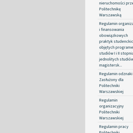
nieruchomości prz
Politechnikę
Warszawską
Regulamin organiza
i finansowania
obowiązkowych
praktyk studencki
objętych program
studiów I i II stopni
jednolitych studió
magistersk...
Regulamin odznaki
Zasłużony dla
Politechniki
Warszawskiej
Regulamin
organizacyjny
Politechniki
Warszawskiej
Regulamin pracy
Politechniki