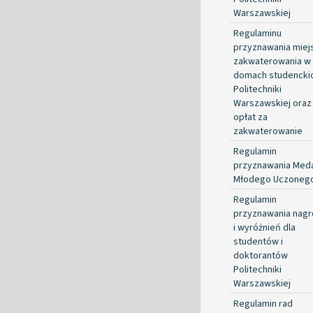
Warszawskiej
Regulaminu
przyznawania miej
zakwaterowania w
domach studencki
Politechniki
Warszawskiej oraz
opłat za
zakwaterowanie
Regulamin
przyznawania Med
Młodego Uczoneg
Regulamin
przyznawania nag
i wyróżnień dla
studentów i
doktorantów
Politechniki
Warszawskiej
Regulamin rad