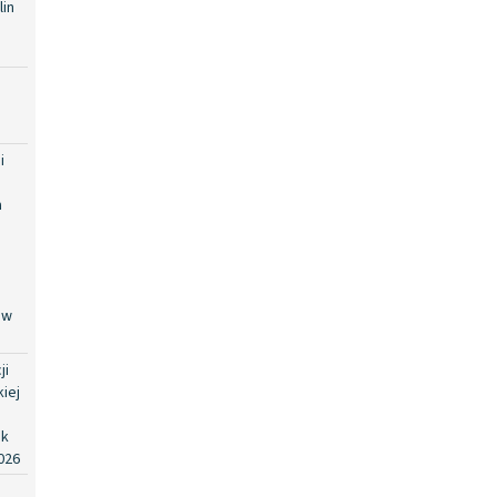
in
i
i
a
 w
ji
iej
ok
026