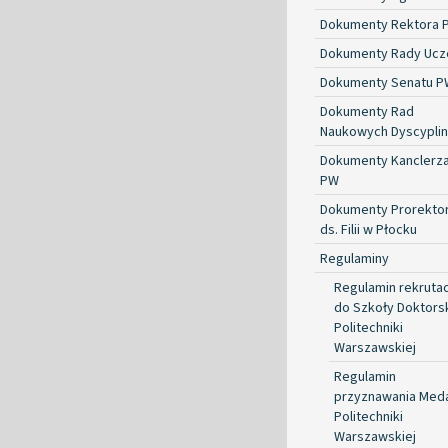
Dokumenty Rektora 
Dokumenty Rady Ucze
Dokumenty Senatu P
Dokumenty Rad
Naukowych Dyscyplin
Dokumenty Kanclerz
PW
Dokumenty Prorekto
ds. Filii w Płocku
Regulaminy
Regulamin rekrutac
do Szkoły Doktorsk
Politechniki
Warszawskiej
Regulamin
przyznawania Med
Politechniki
Warszawskiej