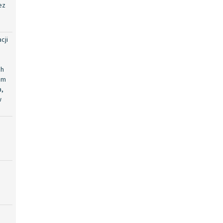
ez
cji
ch
em
a,
w