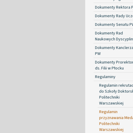
Dokumenty Rektora 
Dokumenty Rady Ucze
Dokumenty Senatu P
Dokumenty Rad
Naukowych Dyscyplin
Dokumenty Kanclerz
PW
Dokumenty Prorekto
ds. Filii w Płocku
Regulaminy
Regulamin rekrutac
do Szkoły Doktorsk
Politechniki
Warszawskiej
Regulamin
przyznawania Med
Politechniki
Warszawskiej