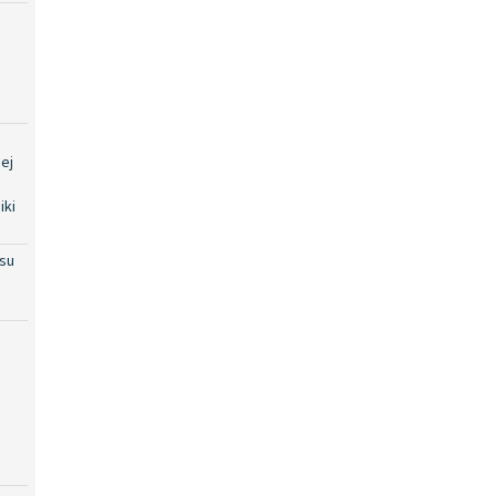
ej
iki
su