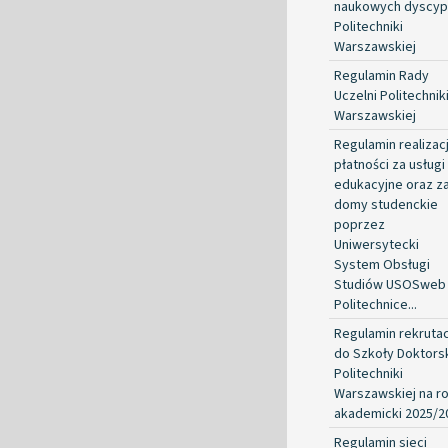
naukowych dyscypl
Politechniki
Warszawskiej
Regulamin Rady
Uczelni Politechnik
Warszawskiej
Regulamin realizacj
płatności za usługi
edukacyjne oraz z
domy studenckie
poprzez
Uniwersytecki
System Obsługi
Studiów USOSweb
Politechnice...
Regulamin rekrutac
do Szkoły Doktorsk
Politechniki
Warszawskiej na r
akademicki 2025/2
Regulamin sieci