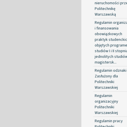
nieruchomości prz
Politechnikę
Warszawską
Regulamin organiza
i finansowania
obowiązkowych
praktyk studencki
objętych program
studiów I i II stopni
jednolitych studió
magistersk...
Regulamin odznaki
Zasłużony dla
Politechniki
Warszawskiej
Regulamin
organizacyjny
Politechniki
Warszawskiej
Regulamin pracy
Politechniki