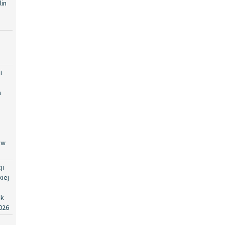
in
i
i
a
 w
ji
iej
ok
026