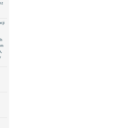
ez
cji
ch
em
a,
w