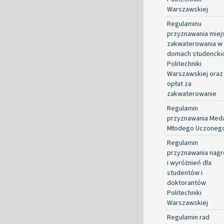
Warszawskiej
Regulaminu
przyznawania miej
zakwaterowania w
domach studencki
Politechniki
Warszawskiej oraz
opłat za
zakwaterowanie
Regulamin
przyznawania Med
Młodego Uczoneg
Regulamin
przyznawania nag
i wyróżnień dla
studentów i
doktorantów
Politechniki
Warszawskiej
Regulamin rad