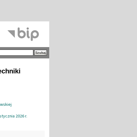
echniki
awskiej
tycznia 2026 r.