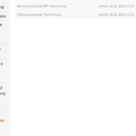
Wprowadził(a) do BIP: Paula Kruza
w dniu: 29.01.2026 12:41
PW
Zaktualizował(a): Paula Kruza
w dniu: 29.01.2026 12:41
lni
W
a
ra
ji
iej
alu