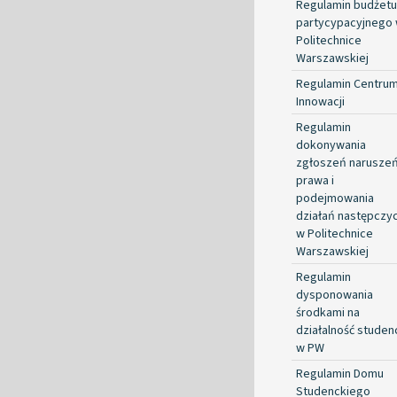
Regulamin budżetu
partycypacyjnego
Politechnice
Warszawskiej
Regulamin Centru
Innowacji
Regulamin
dokonywania
zgłoszeń narusze
prawa i
podejmowania
działań następczy
w Politechnice
Warszawskiej
Regulamin
dysponowania
środkami na
działalność studen
w PW
Regulamin Domu
Studenckiego