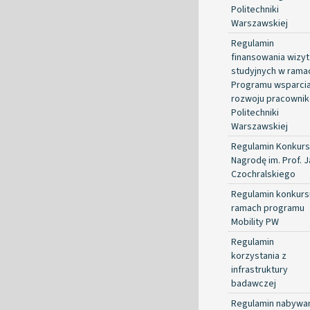
Politechniki
Warszawskiej
Regulamin
finansowania wizyt
studyjnych w rama
Programu wsparci
rozwoju pracowni
Politechniki
Warszawskiej
Regulamin Konkurs
Nagrodę im. Prof. 
Czochralskiego
Regulamin konkurs
ramach programu
Mobility PW
Regulamin
korzystania z
infrastruktury
badawczej
Regulamin nabywa