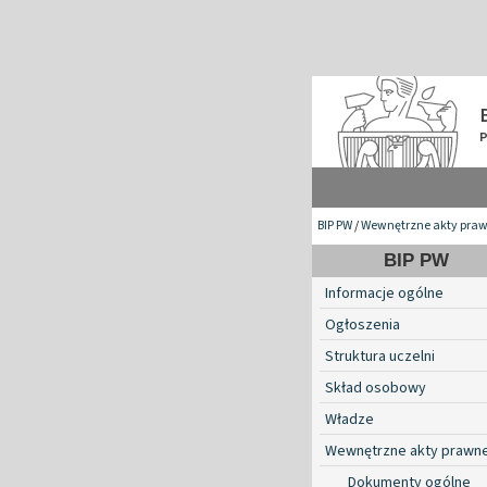
BIP PW
/
Wewnętrzne akty pra
BIP PW
Informacje ogólne
Ogłoszenia
Struktura uczelni
Skład osobowy
Władze
Wewnętrzne akty prawn
Dokumenty ogólne