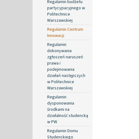
Regulamin budżetu
partycypacyjnego w
Politechnice
Warszawskiej
Regulamin Centrum
Innowacji
Regulamin
dokonywania
zgłoszeń naruszeń
prawa i
podejmowania
działań następczych
w Politechnice
Warszawskiej
Regulamin
dysponowania
środkami na
działalność studencką
w PW
Regulamin Domu
Studenckiego