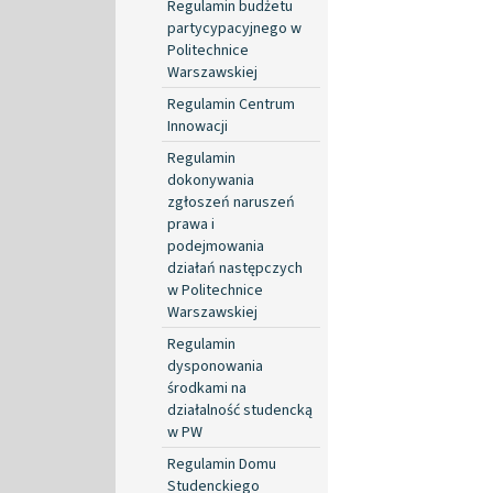
Regulamin budżetu
partycypacyjnego w
Politechnice
Warszawskiej
Regulamin Centrum
Innowacji
Regulamin
dokonywania
zgłoszeń naruszeń
prawa i
podejmowania
działań następczych
w Politechnice
Warszawskiej
Regulamin
dysponowania
środkami na
działalność studencką
w PW
Regulamin Domu
Studenckiego