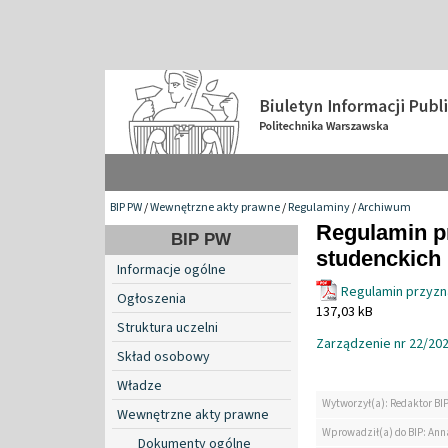
BIP PW
/
Wewnętrzne akty prawne
/
Regulaminy
/
Archiwum
Regulamin p
BIP PW
studenckich 
Informacje ogólne
Regulamin przyzn
Ogłoszenia
137,03 kB
Struktura uczelni
Zarządzenie nr 22/2023
Skład osobowy
Władze
Wytworzył(a): Redaktor BI
Wewnętrzne akty prawne
Wprowadził(a) do BIP: Ann
Dokumenty ogólne