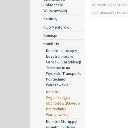
Politechniki
Wprowadził(a) do BIP: Pau
Warszawskiej
Zaktualizował(a): Paula K
Kapituły
Klub Mentorów
Komisje
Komitety
Komitet chroniący
bezstronność w
Ośrodku Certyfikacji
Transportu na
Wydziale Transportu
Politechniki
Warszawskiej
Komitet
Organizacyjny
obchodów 200-lecia
Politechniki
Warszawskiej
Komitet Sterujący
projektu budowy