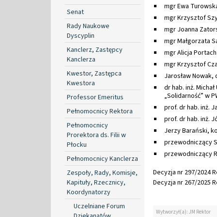
mgr Ewa Turowska
Senat
mgr Krzysztof Szy
Rady Naukowe
mgr Joanna Zators
Dyscyplin
mgr Małgorzata S
Kanclerz, Zastępcy
mgr Alicja Portach
Kanclerza
mgr Krzysztof Cza
Kwestor, Zastępca
Jarosław Nowak, 
Kwestora
dr hab. inż. Micha
„Solidarność” w P
Professor Emeritus
prof. dr hab. inż
Pełnomocnicy Rektora
prof. dr hab. inż. 
Pełnomocnicy
Jerzy Barański, ko
Prorektora ds. Filii w
przewodniczący S
Płocku
przewodniczący Ra
Pełnomocnicy Kanclerza
Decyzja nr 297/2024 Re
Zespoły, Rady, Komisje,
Kapituły, Rzecznicy,
Decyzja nr 267/2025 Re
Koordynatorzy
Uczelniane Forum
Wytworzył(a): JM Rektor
Dziekanatów