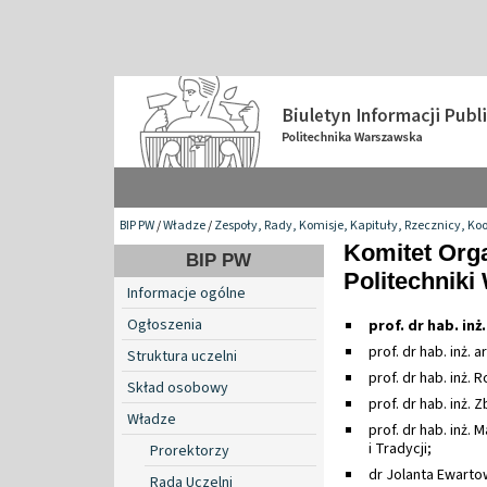
BIP PW
/
Władze
/
Zespoły, Rady, Komisje, Kapituły, Rzecznicy, Ko
Komitet Org
BIP PW
Politechniki
Informacje ogólne
Ogłoszenia
prof. dr hab. in
prof. dr hab. inż. 
Struktura uczelni
prof. dr hab. inż.
Skład osobowy
prof. dr hab. inż
Władze
prof. dr hab. inż.
i Tradycji;
Prorektorzy
dr Jolanta Ewarto
Rada Uczelni