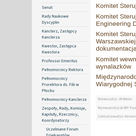
Komitet Steru
Senat
Komitet Steru
Rady Naukowe
Dyscyplin
Engineering 
Kanclerz, Zastępcy
Komitet Steru
Kanclerza
Warszawskiej
Kwestor, Zastępca
dokumentacj
Kwestora
Komitet wewn
Professor Emeritus
wynalazków
Pełnomocnicy Rektora
Międzynarod
Pełnomocnicy
Wiarygodnej S
Prorektora ds. Filii w
Płocku
Pełnomocnicy Kanclerza
Wytworzył(a): JM Rektor
Zespoły, Rady, Komisje,
Wprowadził(a) do BIP: Paul
Kapituły, Rzecznicy,
Zaktualizował(a): Adrian
Koordynatorzy
Uczelniane Forum
Dziekanatów