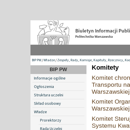
BIP PW
/
Władze
/
Zespoły, Rady, Komisje, Kapituły, Rzecznicy, Ko
Komitety
BIP PW
Komitet chron
Informacje ogólne
Transportu na
Ogłoszenia
Warszawskiej
Struktura uczelni
Komitet Organ
Skład osobowy
Warszawskiej
Władze
Komitet Steru
Prorektorzy
Systemu Kwat
Rada Uczelni