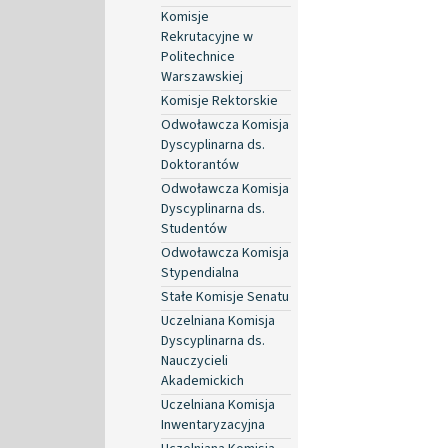
Komisje
Rekrutacyjne w
Politechnice
Warszawskiej
Komisje Rektorskie
Odwoławcza Komisja
Dyscyplinarna ds.
Doktorantów
Odwoławcza Komisja
Dyscyplinarna ds.
Studentów
Odwoławcza Komisja
Stypendialna
Stałe Komisje Senatu
Uczelniana Komisja
Dyscyplinarna ds.
Nauczycieli
Akademickich
Uczelniana Komisja
Inwentaryzacyjna