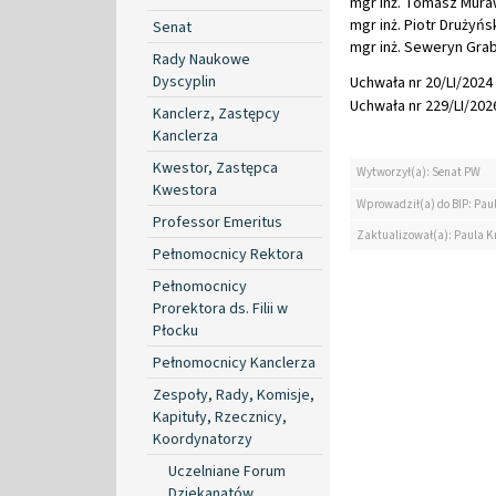
mgr inż. Tomasz Mura
mgr inż. Piotr Drużyńs
Senat
mgr inż. Seweryn Gra
Rady Naukowe
Dyscyplin
Uchwała nr 20/LI/2024 
Uchwała nr 229/LI/2026
Kanclerz, Zastępcy
Kanclerza
Kwestor, Zastępca
Wytworzył(a): Senat PW
Kwestora
Wprowadził(a) do BIP: Pau
Professor Emeritus
Zaktualizował(a): Paula K
Pełnomocnicy Rektora
Pełnomocnicy
Prorektora ds. Filii w
Płocku
Pełnomocnicy Kanclerza
Zespoły, Rady, Komisje,
Kapituły, Rzecznicy,
Koordynatorzy
Uczelniane Forum
Dziekanatów