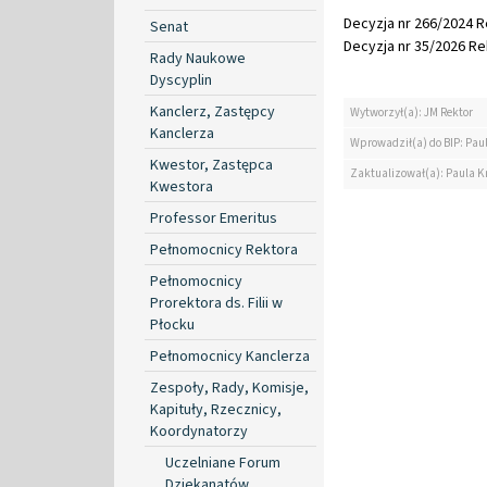
Decyzja nr 266/2024 Re
Senat
Decyzja nr 35/2026 Rek
Rady Naukowe
Dyscyplin
Kanclerz, Zastępcy
Wytworzył(a): JM Rektor
Kanclerza
Wprowadził(a) do BIP: Pau
Kwestor, Zastępca
Zaktualizował(a): Paula K
Kwestora
Professor Emeritus
Pełnomocnicy Rektora
Pełnomocnicy
Prorektora ds. Filii w
Płocku
Pełnomocnicy Kanclerza
Zespoły, Rady, Komisje,
Kapituły, Rzecznicy,
Koordynatorzy
Uczelniane Forum
Dziekanatów