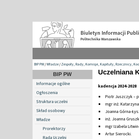
BIP PW
/
Władze
/
Zespoły, Rady, Komisje, Kapituły, Rzecznicy, Ko
Uczelniana 
BIP PW
Informacje ogólne
kadencja 2024-2028
Ogłoszenia
Piotr Juszczyk – 
Struktura uczelni
mgr inż. Katarzyn
Skład osobowy
Joanna Górna-Łys
inż. Joanna Gruszk
Władze
mgr Izabela Litwin
Prorektorzy
Artur Sierocki.
Rada Uczelni