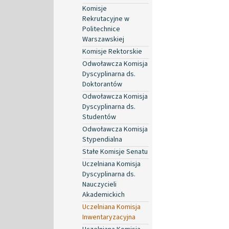
Komisje
Rekrutacyjne w
Politechnice
Warszawskiej
Komisje Rektorskie
Odwoławcza Komisja
Dyscyplinarna ds.
Doktorantów
Odwoławcza Komisja
Dyscyplinarna ds.
Studentów
Odwoławcza Komisja
Stypendialna
Stałe Komisje Senatu
Uczelniana Komisja
Dyscyplinarna ds.
Nauczycieli
Akademickich
Uczelniana Komisja
Inwentaryzacyjna