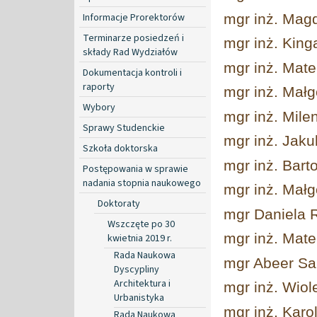
Informacje Prorektorów
mgr inż. Mag
Terminarze posiedzeń i
mgr inż. King
składy Rad Wydziałów
mgr inż. Mat
Dokumentacja kontroli i
raporty
mgr inż. Małg
Wybory
mgr inż. Mile
Sprawy Studenckie
mgr inż. Jaku
Szkoła doktorska
mgr inż. Bart
Postępowania w sprawie
nadania stopnia naukowego
mgr inż. Mał
Doktoraty
mgr Daniela 
Wszczęte po 30
mgr inż. Mat
kwietnia 2019 r.
Rada Naukowa
mgr Abeer S
Dyscypliny
Architektura i
mgr inż. Wiol
Urbanistyka
mgr inż. Karo
Rada Naukowa