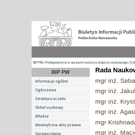
BIP PW
/
Postępowania w sprawie nadania stopnia naukowego
/
Do
Rada Naukow
BIP PW
mgr inż. Seba
Informacje ogólne
Ogłoszenia
mgr inż. Jakub
Struktura uczelni
mgr inż. Krys
Skład osobowy
mgr inż. Aga
Władze
mgr Krishna
Wewnętrzne akty prawne
mgr inż. Maci
Sprawozdania