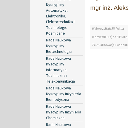
Dyscypliny
mgr inż. Alek
Automatyka,
Elektronika,
Elektrotechnika i
Technologie
Wytworzył(a): JM Rektor
Kosmiczne
Wprowadził(a) do BIP: Ann
Rada Naukowa
Zaktualizował(a): Adrian
Dyscypliny
Biotechnologia
Rada Naukowa
Dyscypliny
Informatyka
Techniczna i
Telekomunikacja
Rada Naukowa
Dyscypliny Inżynieria
Biomedyczna
Rada Naukowa
Dyscypliny Inżynieria
Chemiczna
Rada Naukowa