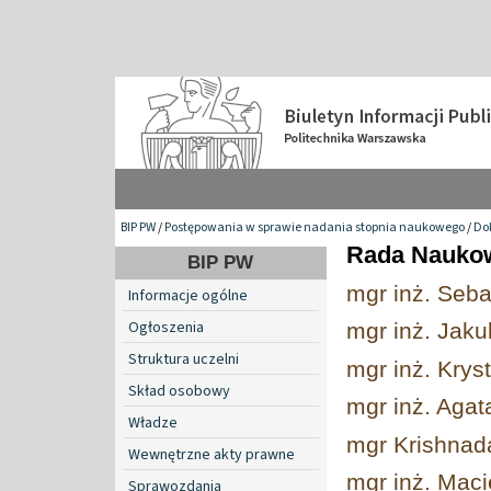
BIP PW
/
Postępowania w sprawie nadania stopnia naukowego
/
Do
Rada Naukow
BIP PW
mgr inż. Seba
Informacje ogólne
Ogłoszenia
mgr inż. Jakub
Struktura uczelni
mgr inż. Krys
Skład osobowy
mgr inż. Aga
Władze
mgr Krishna
Wewnętrzne akty prawne
mgr inż. Maci
Sprawozdania