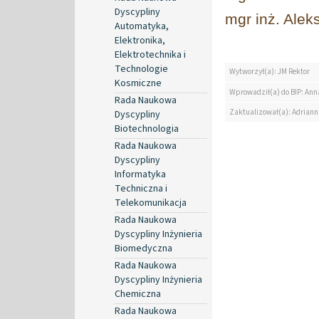
Dyscypliny
mgr inż. Alek
Automatyka,
Elektronika,
Elektrotechnika i
Technologie
Wytworzył(a): JM Rektor
Kosmiczne
Wprowadził(a) do BIP: Ann
Rada Naukowa
Zaktualizował(a): Adrian
Dyscypliny
Biotechnologia
Rada Naukowa
Dyscypliny
Informatyka
Techniczna i
Telekomunikacja
Rada Naukowa
Dyscypliny Inżynieria
Biomedyczna
Rada Naukowa
Dyscypliny Inżynieria
Chemiczna
Rada Naukowa