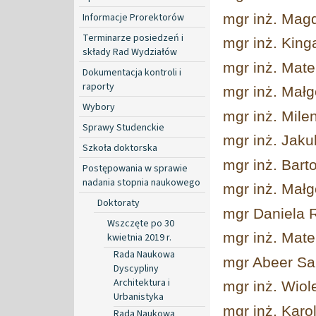
Informacje Prorektorów
mgr inż. Mag
Terminarze posiedzeń i
mgr inż. King
składy Rad Wydziałów
mgr inż. Mat
Dokumentacja kontroli i
raporty
mgr inż. Małg
Wybory
mgr inż. Mile
Sprawy Studenckie
mgr inż. Jaku
Szkoła doktorska
mgr inż. Bart
Postępowania w sprawie
nadania stopnia naukowego
mgr inż. Mał
Doktoraty
mgr Daniela 
Wszczęte po 30
mgr inż. Mat
kwietnia 2019 r.
Rada Naukowa
mgr Abeer S
Dyscypliny
Architektura i
mgr inż. Wiol
Urbanistyka
mgr inż. Karo
Rada Naukowa