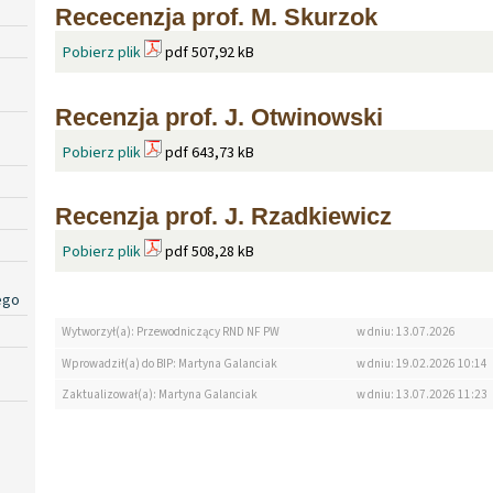
Rececenzja prof. M. Skurzok
Pobierz plik
pdf 507,92 kB
Recenzja prof. J. Otwinowski
Pobierz plik
pdf 643,73 kB
Recenzja prof. J. Rzadkiewicz
Pobierz plik
pdf 508,28 kB
ego
Wytworzył(a): Przewodniczący RND NF PW
w dniu: 13.07.2026
Wprowadził(a) do BIP: Martyna Galanciak
w dniu: 19.02.2026 10:14
Zaktualizował(a): Martyna Galanciak
w dniu: 13.07.2026 11:23