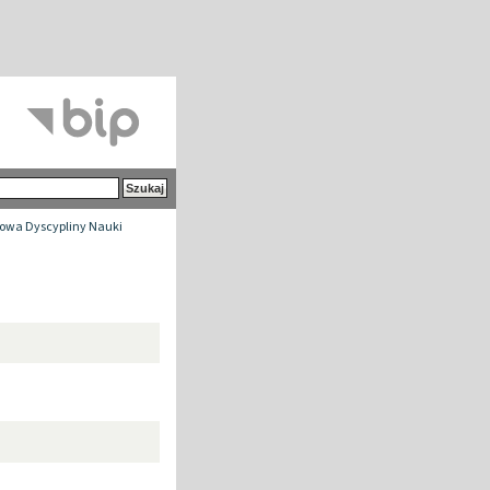
owa Dyscypliny Nauki