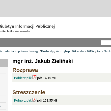
ie nadania stopnia naukowego
/
Doktoraty
/
Wszczęte po 30 kwietnia 2019 r.
/
Rada Nauk
mgr inż. Jakub Zieliński
Rozprawa
Pobierz plik
pdf 14,49 MB
Streszczenie
Pobierz plik
pdf 158,55 kB
e