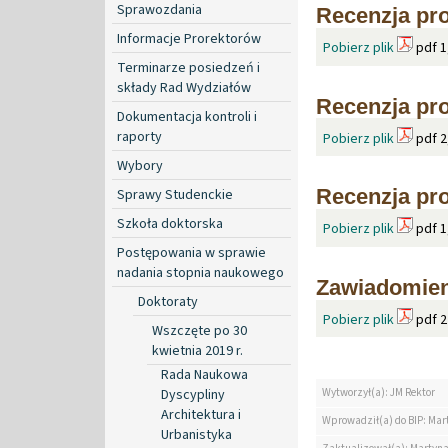
Sprawozdania
Recenzja pro
Informacje Prorektorów
Pobierz plik
pdf 1
Terminarze posiedzeń i
składy Rad Wydziałów
Recenzja prof
Dokumentacja kontroli i
raporty
Pobierz plik
pdf 2
Wybory
Recenzja pro
Sprawy Studenckie
Szkoła doktorska
Pobierz plik
pdf 1
Postępowania w sprawie
nadania stopnia naukowego
Zawiadomien
Doktoraty
Pobierz plik
pdf 2
Wszczęte po 30
kwietnia 2019 r.
Rada Naukowa
Dyscypliny
Wytworzył(a): JM Rektor
Architektura i
Wprowadził(a) do BIP: Mar
Urbanistyka