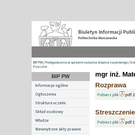
BIP PW
/
Postępowania w sprawie nadania stopnia naukowego
/
Do
Fizyczne
mgr inż. Mat
BIP PW
Rozprawa
Informacje ogólne
Ogłoszenia
Pobierz plik
pdf 2
Struktura uczelni
Streszczenie
Skład osobowy
Władze
Pobierz plik
pdf 1
Wewnętrzne akty prawne