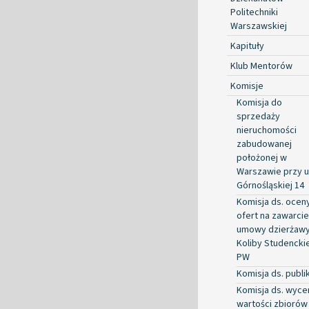
Politechniki
Warszawskiej
Kapituły
Klub Mentorów
Komisje
Komisja do
sprzedaży
nieruchomości
zabudowanej
położonej w
Warszawie przy ul
Górnośląskiej 14
Komisja ds. ocen
ofert na zawarcie
umowy dzierżaw
Koliby Studenckie
PW
Komisja ds. publik
Komisja ds. wyce
wartości zbiorów