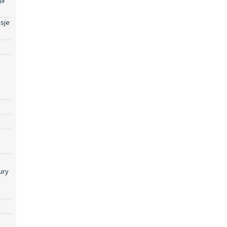
ja
sje
ury