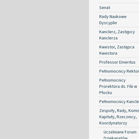
Senat
Rady Naukowe
Dyscyplin
Kanclerz, Zastępcy
Kanclerza
Kwestor, Zastępca
Kwestora
Professor Emeritus
Pełnomocnicy Rekto
Pełnomocnicy
Prorektora ds. Filii w
Płocku
Pełnomocnicy Kancle
Zespoły, Rady, Komis
Kapituły, Rzecznicy,
Koordynatorzy
Uczelniane Forum
Dziekanatów