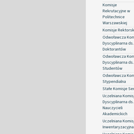
Komisje
Rekrutacyjne w
Politechnice
Warszawskiej
Komisje Rektorsk
Odwoławcza Kom
Dyscyplinarna ds.
Doktorantów
Odwoławcza Kom
Dyscyplinarna ds.
Studentów
Odwoławcza Kom
Stypendialna
Stałe Komisje Se
Uczelniana Komis
Dyscyplinarna ds.
Nauczycieli
Akademickich
Uczelniana Komis
Inwentaryzacyjna