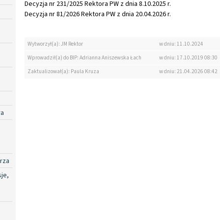
Decyzja nr 231/2025 Rektora PW z dnia 8.10.2025 r.
Decyzja nr 81/2026 Rektora PW z dnia 20.04.2026 r.
Wytworzył(a): JM Rektor
w dniu: 11.10.2024
Wprowadził(a) do BIP: Adrianna Aniszewska Łach
w dniu: 17.10.2019 08:30
Zaktualizował(a): Paula Kruza
w dniu: 21.04.2026 08:42
ra
rza
je,