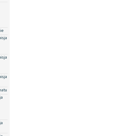
ie
isja
isja
isja
natu
ja
ja