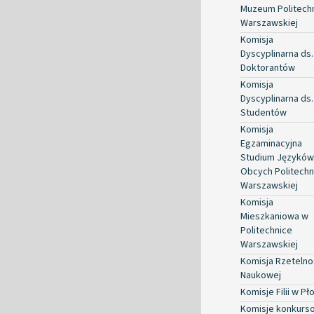
Muzeum Politechn
Warszawskiej
Komisja
Dyscyplinarna ds.
Doktorantów
Komisja
Dyscyplinarna ds.
Studentów
Komisja
Egzaminacyjna
Studium Języków
Obcych Politechn
Warszawskiej
Komisja
Mieszkaniowa w
Politechnice
Warszawskiej
Komisja Rzetelno
Naukowej
Komisje Filii w Pł
Komisje konkurs