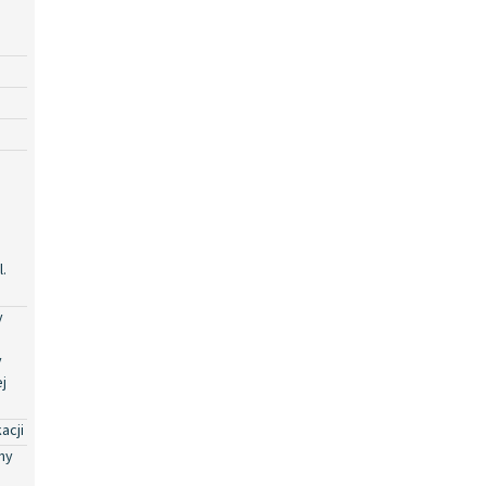
.
y
y
j
acji
ny