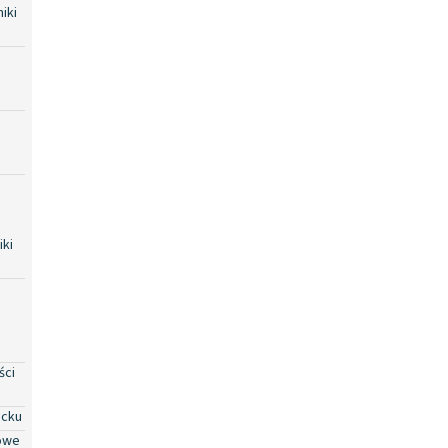
iki
iki
ści
ocku
owe