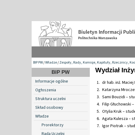
BIP PW
/
Władze
/
Zespoły, Rady, Komisje, Kapituły, Rzecznicy, Ko
Wydział Inży
BIP PW
Informacje ogólne
dr hab. inż. Maciej
Katarzyna Mrocze
Ogłoszenia
Sami Bouzidi – st
Struktura uczelni
Filip Głuchowski –
Skład osobowy
Otylia Kruk – stud
Władze
Agata Kulesza – s
Prorektorzy
Igor Piotrak – stu
Rada Uczelni