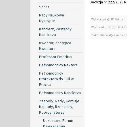
Decyzja nr 222/2025 Re
Senat
Rady Naukowe
Wytworzył(a): JM Rektor
Dyscyplin
Wprowadził(a) do BIP: Ad
Kanclerz, Zastępcy
Kanclerza
Zaktualizował(a): Anna K
Kwestor, Zastępca
Kwestora
Professor Emeritus
Pełnomocnicy Rektora
Pełnomocnicy
Prorektora ds. Filii w
Płocku
Pełnomocnicy Kanclerza
Zespoły, Rady, Komisje,
Kapituły, Rzecznicy,
Koordynatorzy
Uczelniane Forum
Dziekanatów