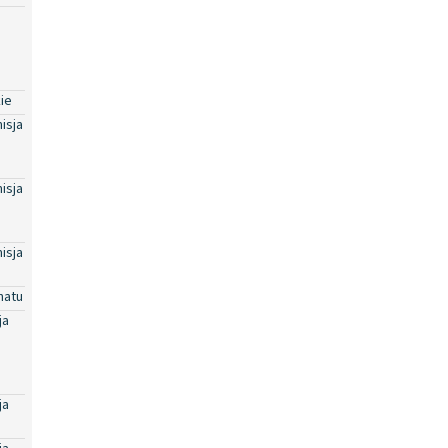
ie
isja
isja
isja
natu
ja
ja