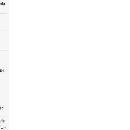
iki
iki
ści
ocku
owe