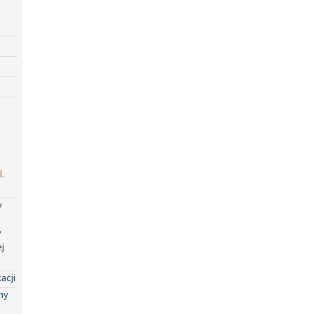
.
y
y
j
acji
ny