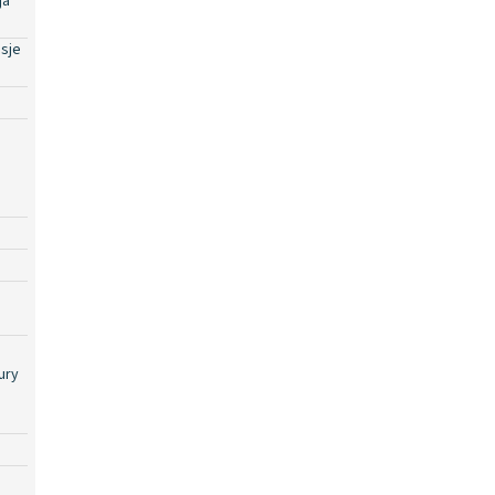
ja
sje
ury