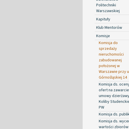
Politechniki
Warszawskiej
Kapituły
Klub Mentorów
Komisje
Komisja do
sprzedaży
nieruchomości
zabudowanej
położonej w
Warszawie przy ul
Górnośląskiej 14
Komisja ds. ocen
ofert na zawarcie
umowy dzierżaw
Koliby Studenckie
PW
Komisja ds. publik
Komisja ds. wyce
wartości zbiorów