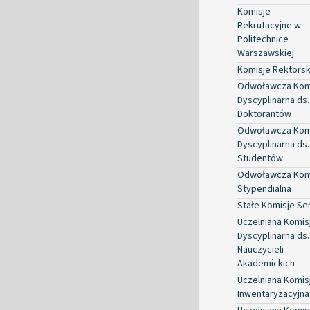
Komisje
Rekrutacyjne w
Politechnice
Warszawskiej
Komisje Rektorsk
Odwoławcza Kom
Dyscyplinarna ds.
Doktorantów
Odwoławcza Kom
Dyscyplinarna ds.
Studentów
Odwoławcza Kom
Stypendialna
Stałe Komisje Se
Uczelniana Komis
Dyscyplinarna ds.
Nauczycieli
Akademickich
Uczelniana Komis
Inwentaryzacyjna