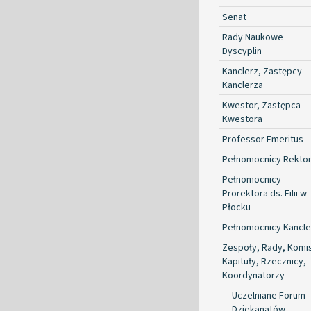
Senat
Rady Naukowe
Dyscyplin
Kanclerz, Zastępcy
Kanclerza
Kwestor, Zastępca
Kwestora
Professor Emeritus
Pełnomocnicy Rekto
Pełnomocnicy
Prorektora ds. Filii w
Płocku
Pełnomocnicy Kancle
Zespoły, Rady, Komis
Kapituły, Rzecznicy,
Koordynatorzy
Uczelniane Forum
Dziekanatów