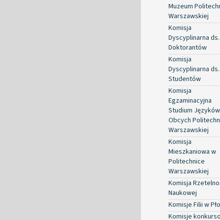
Muzeum Politechn
Warszawskiej
Komisja
Dyscyplinarna ds.
Doktorantów
Komisja
Dyscyplinarna ds.
Studentów
Komisja
Egzaminacyjna
Studium Języków
Obcych Politechn
Warszawskiej
Komisja
Mieszkaniowa w
Politechnice
Warszawskiej
Komisja Rzetelno
Naukowej
Komisje Filii w Pł
Komisje konkurs