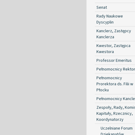
Senat
Rady Naukowe
Dyscyplin
Kanclerz, Zastępcy
Kanclerza
Kwestor, Zastępca
Kwestora
Professor Emeritus
Pełnomocnicy Rekto
Pełnomocnicy
Prorektora ds. Filii w
Płocku
Pełnomocnicy Kancle
Zespoły, Rady, Komis
Kapituły, Rzecznicy,
Koordynatorzy
Uczelniane Forum
Dziekanatów