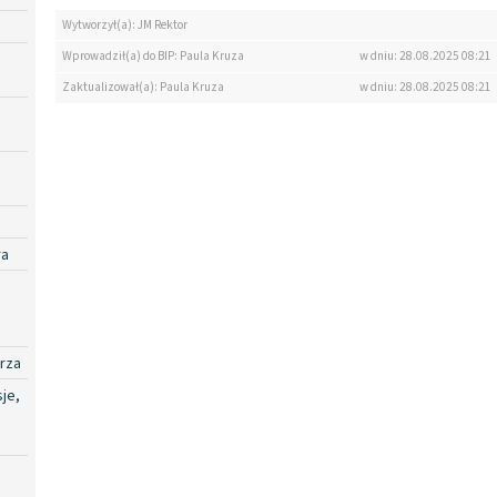
Wytworzył(a): JM Rektor
Wprowadził(a) do BIP: Paula Kruza
w dniu: 28.08.2025 08:21
Zaktualizował(a): Paula Kruza
w dniu: 28.08.2025 08:21
ra
rza
je,