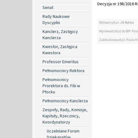
Decyzja nr 198/2016 Re
Senat
Rady Naukowe
Dyscyplin
Wytworzył(a): JM Rektor
Kanclerz, Zastępcy
Wprowadził(a) do BIP: Paul
Kanclerza
Zaktualizował(a): Paula Kr
Kwestor, Zastępca
Kwestora
Professor Emeritus
Pełnomocnicy Rektora
Pełnomocnicy
Prorektora ds. Filii w
Płocku
Pełnomocnicy Kanclerza
Zespoły, Rady, Komisje,
Kapituły, Rzecznicy,
Koordynatorzy
Uczelniane Forum
Dziekanatów