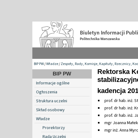
BIP PW
/
Władze
/
Zespoły, Rady, Komisje, Kapituły, Rzecznicy, Ko
Rektorska K
BIP PW
stabilizacyj
Informacje ogólne
kadencja 20
Ogłoszenia
prof. dr hab. inż.
Struktura uczelni
prof. dr hab. inż.
Skład osobowy
prof. dr hab. inż.
Władze
mgr Joanna Małek
Prorektorzy
mgr inż. Anna Myr
Rada Uczelni