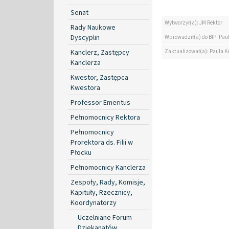
Senat
Wytworzył(a): JM Rektor
Rady Naukowe
Dyscyplin
Wprowadził(a) do BIP: Paul
Kanclerz, Zastępcy
Zaktualizował(a): Paula Kr
Kanclerza
Kwestor, Zastępca
Kwestora
Professor Emeritus
Pełnomocnicy Rektora
Pełnomocnicy
Prorektora ds. Filii w
Płocku
Pełnomocnicy Kanclerza
Zespoły, Rady, Komisje,
Kapituły, Rzecznicy,
Koordynatorzy
Uczelniane Forum
Dziekanatów