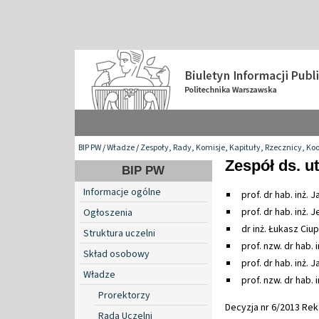
BIP PW
/
Władze
/
Zespoły, Rady, Komisje, Kapituły, Rzecznicy, Ko
Zespół ds. u
BIP PW
Informacje ogólne
prof. dr hab. inż
prof. dr hab. inż.
Ogłoszenia
dr inż. Łukasz Ciup
Struktura uczelni
prof. nzw. dr hab. 
Skład osobowy
prof. dr hab. inż. 
Władze
prof. nzw. dr hab.
Prorektorzy
Decyzja nr 6/2013 Rekt
Rada Uczelni