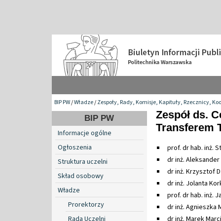
BIP PW
/
Władze
/
Zespoły, Rady, Komisje, Kapituły, Rzecznicy, Ko
Zespół ds. C
BIP PW
Transferem T
Informacje ogólne
Ogłoszenia
prof. dr hab. inż.
dr inż. Aleksander
Struktura uczelni
dr inż. Krzysztof D
Skład osobowy
dr inż. Jolanta Ko
Władze
prof. dr hab. inż.
Prorektorzy
dr inż. Agnieszka
Rada Uczelni
dr inż. Marek Marc