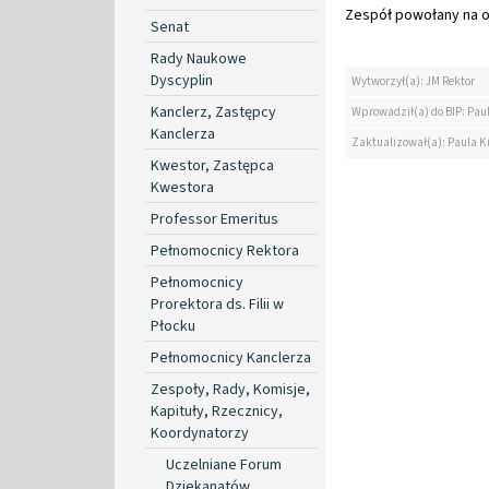
Zespół powołany na ok
Senat
Rady Naukowe
Dyscyplin
Wytworzył(a): JM Rektor
Kanclerz, Zastępcy
Wprowadził(a) do BIP: Paul
Kanclerza
Zaktualizował(a): Paula Kr
Kwestor, Zastępca
Kwestora
Professor Emeritus
Pełnomocnicy Rektora
Pełnomocnicy
Prorektora ds. Filii w
Płocku
Pełnomocnicy Kanclerza
Zespoły, Rady, Komisje,
Kapituły, Rzecznicy,
Koordynatorzy
Uczelniane Forum
Dziekanatów