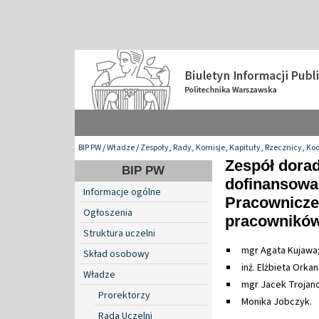
BIP PW
/
Władze
/
Zespoły, Rady, Komisje, Kapituły, Rzecznicy, Ko
Zespół dora
BIP PW
dofinansowa
Informacje ogólne
Pracownicze
Ogłoszenia
pracownikó
Struktura uczelni
mgr Agata Kujawa
Skład osobowy
inż. Elżbieta Orka
Władze
mgr Jacek Trojan
Prorektorzy
Monika Jobczyk.
Rada Uczelni